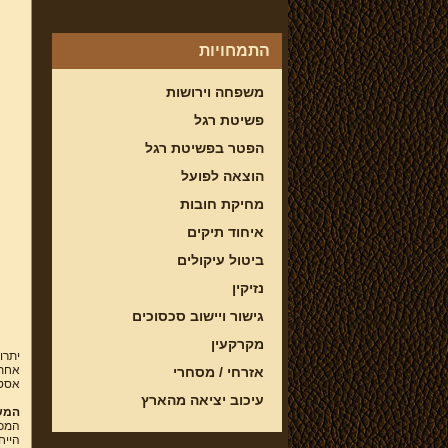
התמחויות
משפחה וירושות
פשיטת רגל
הפטר בפשיטת רגל
הוצאה לפועל
מחיקת חובות
איחוד תיקים
ביטול עיקולים
נזיקין
גישור ויישוב סכסוכים
מקרקעין
יתרו
אחת,
אזרחי / מסחרי
אסטר
עיכוב יציאה מהארץ
המש
המכה
הייח