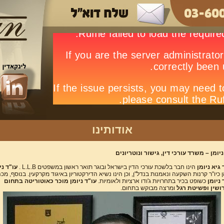
אודותינו
ניומן – משרד עורכי דין, גישור ונוטריונים
 גיא ניומן
הינו חבר בלשכת עורכי הדין בישראל ובוגר תואר ראשון במשפטים
L.L.B
.
עו"ד ני
 כיו"ר קרנות השקעה ונאמנות בנדל"ן, וכן הינו נשיא הדירקטוריון באיגוד מקרקעין. בנוסף, מכה
 ניומן
כשופט בכיר בתחרויות ג'ודו ארציות ולאומיות.
עו"ד ניומן מוכר כאוטוריטה בתחום
ושין ופשיטת רגל
ומרצה מבוקש בתחום.