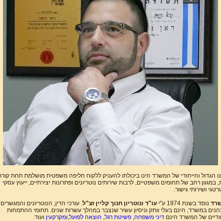
נו הגדול והייחודי של המשרד הינו ביכולתו להעניק ללקוח חליפה משפטית מושלמת תחת קורת
 במגוון רחב של תחומים משפטיים, לרבות שירותים נוטריונים ופתרונות יצירתיים, ייעוץ עסקי
טגי ושירותי גישור.
רד
נוסד בשנת 1974 ע"י
עו"ד ונוטריון חנוך קליין
זצ"ל
. עורכי הדין, הנוטריונים והמגשרים
נים במשרד, הינם בעלי וותק וניסיון עשיר שנצבר במהלך עשרות שנים. תחומי ההתמחות
ודיים של המשרד הינם
דיני משפחה
,
פשיטת רגל
,
הוצאה לפועל
,
ו
מקרקעין
ועוד.