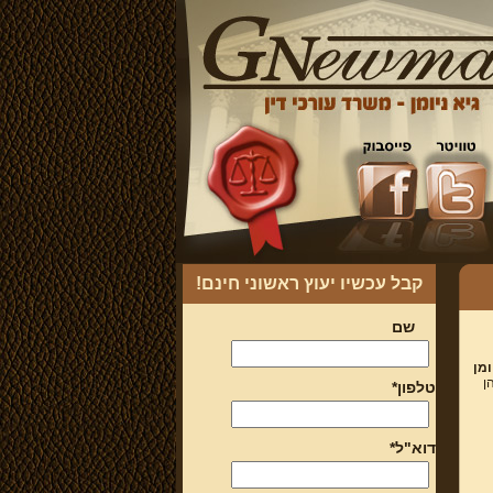
קבל עכשיו יעוץ ראשוני חינם!
שם
ומן
ן
טלפון*
דוא"ל*