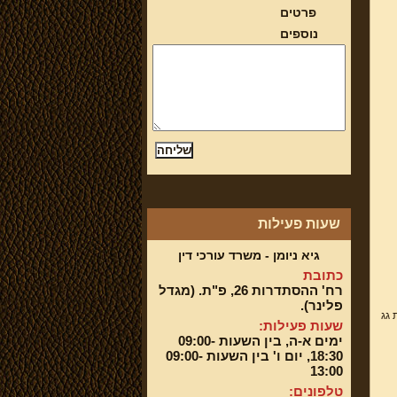
פרטים
נוספים
שעות פעילות
גיא ניומן - משרד עורכי דין
כתובת
רח' ההסתדרות 26, פ"ת. (מגדל
פלינר).
 גג
שעות פעילות:
ימים א-ה, בין השעות 09:00-
18:30, יום ו' בין השעות 09:00-
13:00
טלפונים: