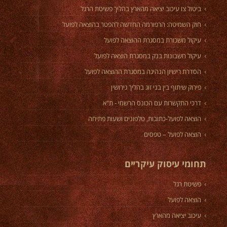
ביטול צו עיכוב יציאה מהארץ בהליך פשיטת הרגל
חוק השמיטה: הרפורמה החדשה להפטר בהוצאה לפועל
עיקול משכורת במסגרת ההוצאה לפועל
עיקול חשבונות בנק במסגרת הוצאה לפועל
הסדרת רישיון הנהיגה במסגרת ההוצאה לפועל
פירוק שיתוף בין בני זוג בהליך גירושין
דרכי התקשרות עם הכונס הרשמי - ת"א
הוצאה לפועל-כתובות, טלפונים ושעות פתיחה
הוצאה לפועל – טפסים
תחומי עיסוק עיקריים
פשיטת רגל
הוצאה לפועל
עיכוב יציאה מהארץ