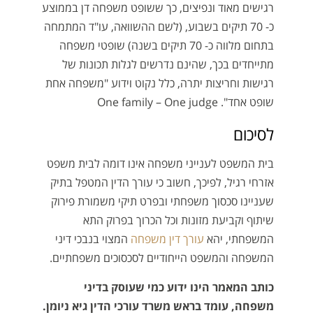
רגישים מאוד ונפיצים, כך ששופט משפחה דן בממוצע
כ- 70 תיקים בשבוע, (לשם ההשוואה, עו"ד המתמחה
בתחום מלווה כ- 70 תיקים בשנה) שופטי משפחה
מתייחדים בכך, שהינם נדרשים לגלות תכונות של
רגישות וחריצות יתרה, כלל נקוט וידוע "משפחה אחת
שופט אחד". One family – One judge
לסיכום
בית המשפט לענייני משפחה אינו דומה לבית משפט
אזרחי רגיל, לפיכך, חשוב כי עורך הדין המטפל בתיק
שעניינו סכסוך משפחתי ובפרט תיקי משמורת פירוק
שיתוף וקביעת מזונות וכל הכרוך בפרוק התא
המשפחתי, יהא
עורך דין משפחה
המצוי בנבכי דיני
המשפחה והמשפט הייחודיים לסכסוכים משפחתיים.
כותב המאמר הינו ידוע כמי שעוסק בדיני
משפחה, עומד בראש משרד עורכי הדין גיא ניומן.