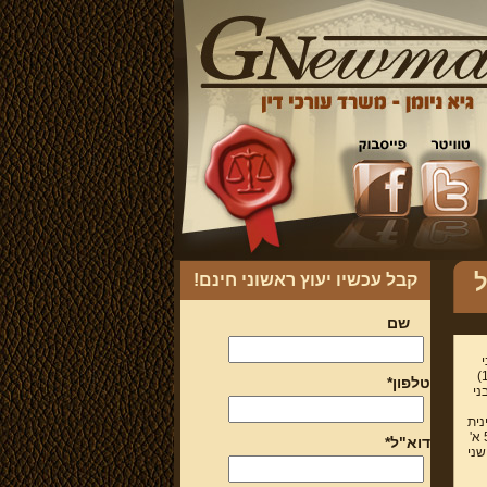
ל
קבל עכשיו יעוץ ראשוני חינם!
שם
המשפחה בישראל. לא רבים יודעים, כי עד לחקיקת חוק בתי המשפט (נוסח משולב התשנ"ה 1995)
טלפון*
ני
נית
של בית המשפט לענייני משפחה הינה מקבילה לסמכותו של בית משפט השלום, כעולה מסעיף 51 א'
דוא"ל*
שני