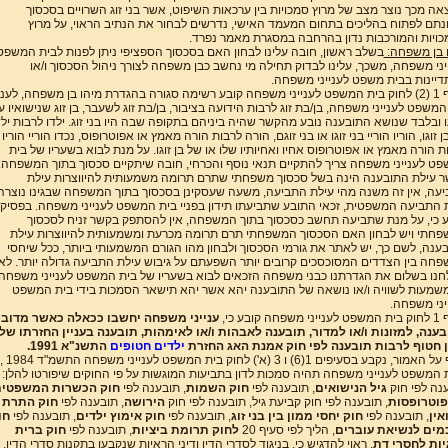
אה מכך נוצר מצב של מרוץ סמכויות בין ערכאות השיפוט, אשר בני זוג השרויים בסכסוך
ונתם לפתוח בהליכים בתחום המעמד האישי, נדרשים לבחור את הנתיב הראוי, על מרוץ
ויות והמורכבות נדון בהרחבה במסגרת מאמר נפרד.
 בן משפחה:
בשלב ראשון, חובה עלינו לבחון האם בסכסוך הספציפי ניתן לפנות לבית המשפט
יני משפחה, משכך, עלינו לבדוק תחילה מי נחשב כבן משפחה לצורך ניהול הסכסוך ו/או
יינות בבית משפט לענייני משפחה.
סעיף 1 (2) לחוק בית המשפט לענייני משפחה קובע רשימה סגורה בהגדרת מיהו בן משפחה, לעניי
המשפט לענייני משפחה, בן/בת זוג לרבות הידועה בציבור, בן/בת זוג לשעבר, בן זוג שנישואיו ע
 ובלבד שנושא התובענה נובע מהקשר שהיה ביניהם בתקופה שבה היו בני זוג. ילדו לרבות ילד
 זוגו, הוריו הוריי בני זוגו או בני זוגם, הורה לרבות הורה מאמץ או אפוטרופוס, נכדו הוריי הוריו
ת הורה מאמץ או אפוטרופוס אחיו ואחיותיו שלו או של בן זוגו. על מנת לבוא בשעריו של בית
ט לענייני משפחה צריך להתקיים תנאי נוסף והכרחי, חובה שיתקיים סכסוך בתוך המשפחה.
 עילת התובענה הינה בשל סכסוך משפחתי שתרם תרומה משמעותית להיווצרות עילת
עה, אין זה משנה מהי עילת התביעה, משעה שעסקינן בסכסוך בתוך המשפחה שבגינו נוצרה
 התביעה המשפטית, זכאי התובע שתביעתו תידון בפניי בית המשפט לענייני משפחה. בפסיק
 כי, על מנת שתביעה תחשב כסכסוך בתוך המשפחה, אין להסתפק בקשר זניח לסכסוך
חתי ויש לבחון האם הסכסוך המשפחתי תרם תרומה מכרעת ומשמעותית להיווצרות עילת
ענה, לשם כך, יש לאתר את גורמי הסכסוך ולבחון מהו הגורם המשמעותי ביותר, ככל שיחסי
חה בין הצדדים המסוכסכים קרובים יותר השפעתם על גיבוש עילת התביעה גדולה יותר. לא
נו בשלום את הגדרתנו כבני משפחה הזכאים לבוא בשעריו של בית המשפט לענייני משפחה,
משמעות לשוויה ו/או נושאה של התובענה יהא אשר יהא תישאר הסמכות בידי בית המשפט
יני משפחה.
שפחה קובע כי,
ענייני משפחה יחשבו ככאלה כאשר מדוב
ענה, למזונות ו/או למדור, תובענה לאבהות ו/או לאימהות, תובענה בעניין החזרתו של
 חטוף לרבות תובענה לפי חוק אמנת האג החזרת
ילדים חטופים
התשנ"א 1991.
נוסף על האמור, נקבע בסעיפים
 המשפט לענייני משפחה תהיה סמכות לדון בתביעות המוגשות על פי החוקים שיפורטו להלן:
נה לפי חוק
גיל הנישואים
, תובענה לפי
חוק השמות
, תובענה לפי
חוק הכשרות המשפטי
פוטרופסות
, תובענה לפי חוק קביעת גיל, תובענה לפי חוק
הירושה
, תובענה לפי
חוק התרת
אין
, תובענה לפי
חוק יחסי ממון בין בני זוג
, תובענה לפי
חוק אימוץ ילדים
, תובענה לפי
חו
מים לנשיאת עוברים
, הליך לפי סעיף 20
לחוק תרומת ביציות
, תובענה לפי
חוק ברית
יות לחסרי דת
. ראוי להדגיש כי, בניגוד לסדרי הדין ודיני הראיות שנקבעו בתקנות סדרי הדין,