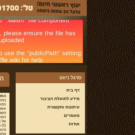
המ
סרגל ניווט
דף בית
המדר
מידע לתועלת הציבור
במסג
עיתונות ותקשורת
אשר 
משפח
מאמרים
המשפ
אודות
(5) (לחוק בית המשפט נוסח משולב התשמ"ד 1984) את
פיצו
מתפצ