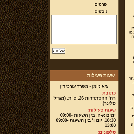
פרטים
נוספים
ן
ימו
ו
ה
שעות פעילות
חר
גיא ניומן - משרד עורכי דין
כתובת
ר
רח' ההסתדרות 26, פ"ת. (מגדל
פלינר).
 1(6) ו 3 (א') לחוק בית המשפט לענייני משפחה התשמ"ד 1984 , כי
שעות פעילות:
ימים א-ה, בין השעות 09:00-
ת
18:30, יום ו' בין השעות 09:00-
ק
13:00
טלפונים: