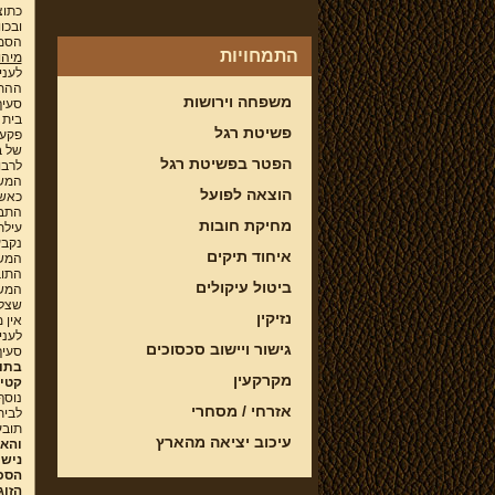
כתוצ
ובכו
הסמכ
התמחויות
מיהו
לעני
ההתד
משפחה וירושות
בית 
פשיטת רגל
פקעו
של בן
הפטר בפשיטת רגל
לרבו
המשפ
הוצאה לפועל
כאשר
התבי
מחיקת חובות
עילת
נקבע
איחוד תיקים
המשפ
התוב
ביטול עיקולים
המשפ
שצלח
נזיקין
אין 
לעני
גישור ויישוב סכסוכים
סעיף 1 לחוק בית המשפט לענייני מ
בתוב
מקרקעין
קטין
אזרחי / מסחרי
לבית
תובע
עיכוב יציאה מהארץ
והא
נישו
הסכ
הזוג