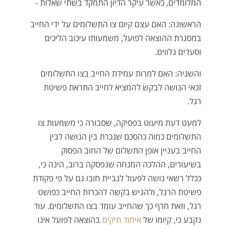
המלומדים, כאשר עיקר הדיון התמקד בשתי שאלות -
הראשונה: האם עצם קיום צו התשלומים על ידי החייב
במסגרת ההוצאה לפועל, משמעותו עיכוב הליכים
וסעדים נלווים.
והשניה: האם למרות עמידת החייב בצו התשלומים
זכאי הנושה לבקש להמציא לחייב התראת פשיטת
רגל.
למעט דעת מיעוט בפסיקה, שסבורה כי משמעות צו
התשלומים כמוה כהסכם שנכרת בין הנושה לבין
החייב בעניין אופן התשלום של החוב הפסוק
בשיעורים, ההלכה המנחה שנפסקה ברוב, הינה כי,
ככלל רשאי נושה לפעול לגביית חובו גם על פי פקודת
פשיטת הרגל, ולהגיש בקשה להכרזת החייב כפושט
רגל, וזאת חרף כך שהחייב עומד בצו התשלומים. עוד
נקבע כי, קיומו של
איחוד תיקים
בהוצאה לפועל אינו