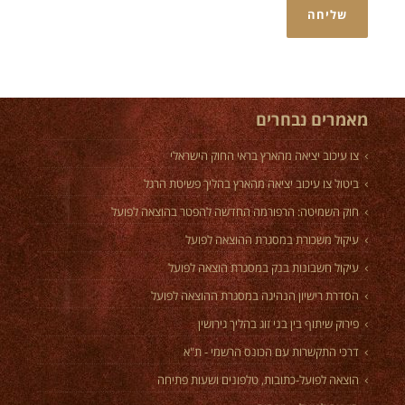
מאמרים נבחרים
צו עיכוב יציאה מהארץ בראי החוק הישראלי
ביטול צו עיכוב יציאה מהארץ בהליך פשיטת הרגל
חוק השמיטה: הרפורמה החדשה להפטר בהוצאה לפועל
עיקול משכורת במסגרת ההוצאה לפועל
עיקול חשבונות בנק במסגרת הוצאה לפועל
הסדרת רישיון הנהיגה במסגרת ההוצאה לפועל
פירוק שיתוף בין בני זוג בהליך גירושין
דרכי התקשרות עם הכונס הרשמי - ת"א
הוצאה לפועל-כתובות, טלפונים ושעות פתיחה