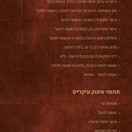
ביטול צו עיכוב יציאה מהארץ בהליך פשיטת הרגל
חוק השמיטה: הרפורמה החדשה להפטר בהוצאה לפועל
עיקול משכורת במסגרת ההוצאה לפועל
עיקול חשבונות בנק במסגרת הוצאה לפועל
הסדרת רישיון הנהיגה במסגרת ההוצאה לפועל
פירוק שיתוף בין בני זוג בהליך גירושין
דרכי התקשרות עם הכונס הרשמי - ת"א
הוצאה לפועל-כתובות, טלפונים ושעות פתיחה
הוצאה לפועל – טפסים
תחומי עיסוק עיקריים
פשיטת רגל
הוצאה לפועל
עיכוב יציאה מהארץ
יפוי כוח מתמשך