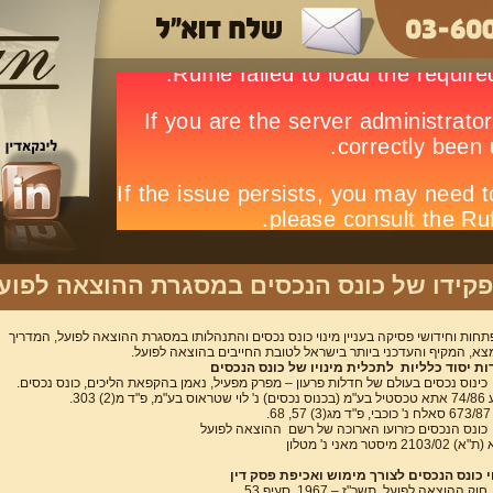
קידו של כונס הנכסים במסגרת ההוצאה לפוע
חות וחידושי פסיקה בעניין מינוי כונס נכסים והתנהלותו במסגרת ההוצאה לפועל, המדריך
א, המקיף והעדכני ביותר בישראל לטובת החייבים בהוצאה לפועל.
ות יסוד כלליות לתכלית מינויו של כונס הנכסים
כינוס נכסים בעולם של חדלות פרעון – מפרק מפעיל, נאמן בהקפאת הליכים, כונס נכסים.
 בע"מ, פ"ד מ(2) 303.
 68.
כונס הנכסים כזרועו הארוכה של רשם ההוצאה לפועל
2103/ מיסטר מאני נ' מטלון
י כונס הנכסים לצורך מימוש ואכיפת פסק דין
חוק ההוצאה לפועל, תשכ"ז – 1967, סעיף 53.