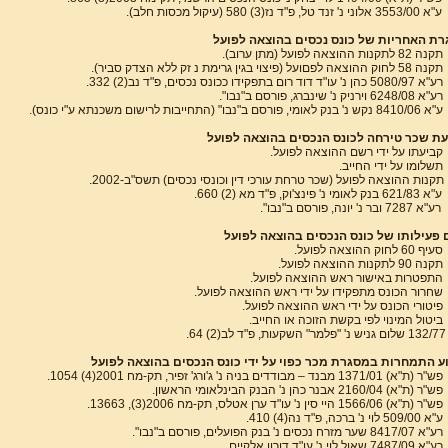
ע"א 3553/00 אלוני נ' זנד טל, פ"ד נז(3) 580 (עיקול מכסות חלב).
ת האחריות של כונס נכסים בהוצאה לפועל
תקנה 82 לתקנות ההוצאה לפועל (מתן ערוב).
תקנה 58 לחוק ההוצאה לפםועל (פיצוי בגין גרימת נ זק ללא הצדק סביר).
רע"א 5080/97 כהן נ' עו"ד דוד רום בתפקידו ככונס נכסים, פ"ד נב(2) 332.
רע"א 6248/08 וירניק נ' שינברג, פורסם ב"נבו".
ע"א 8410/06 נקש נ' בנק לאומי, פורסם ב"נבו" (התחייבות לרישום משכנתא ע"י כונס).
ת שכר טירחה לכונס הנכסים בהוצאה לפועל
קביעתו על ידי רשם ההוצאה לפועל.
תשלומו על ידי החייב.
תקנות ההוצאה לפועל (שכר טרחת עורכי דין וכונסי נכסים) תשס"ב-2002.
ע"א 621/83 בנק לאומי נ' פינצ'וק, פ"ד מא (2) 660.
רע"א 7287 ובר נ' יונה, פורסם ב"נבו".
 פעילותו של כונס הנכסים בהוצאה לפועל
סעיף 60 לחוק ההוצאה לפועל.
תקנה 90 לתקנות ההוצאה לפועל.
התפטרות באישור ראש ההוצאה לפועל.
שחרור הכונס מתפקידו על ידי ראש ההוצאה לפועל.
פיטורי הכונס על ידי ראש ההוצאה לפועל.
ביטול המינוי לפי בקשת הזוכה או החייב.
) 64.
ע התמחרות במסגרת מכר כפוי על ידי כונס הנכסים בהוצאה לפועל
פש"ר (ת"א) 1371/01 מבנד – מבודדים בניה נ' ג'ורג' זפיר, תק-מח 2001(4) 1054.
פש"ר (ת"א) 2160/04 אבנר כהן נ' הבנק הבינלאומי הראשון.
פש"ר (ת"א) 1566/06 היי סין נ' עו"ד ערן אטלס, תק-מח 2006(3), 13663.
ע"א 509/00 לוי נ' ברכה, פ"ד נה(4) 410.
רע"א 8417/07 שער מזרח נכסים נ' בנק הפועלים, פורסם ב"נבו".
רע"א 7487/09 שאול לוי נ' עו"ד דורון אלקיים.