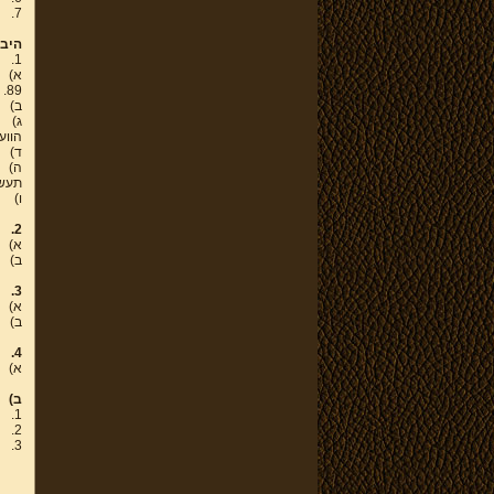
7.
היבט
1.
א)
89.
ב)
ג)
הווע
ד)
ה)
תעשיות
ו)
2.
א)
ב)
3.
א)
ב)
4.
א)
ב)
1.
2.
3.