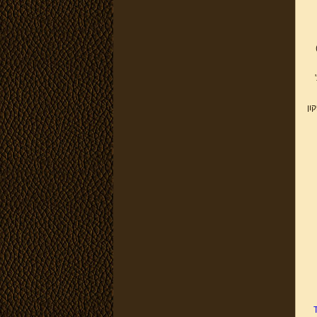
נ' יו"ר הועדה המקומית לתכנון ובנייה ק. אתא, פ"ד מג(1)
קון