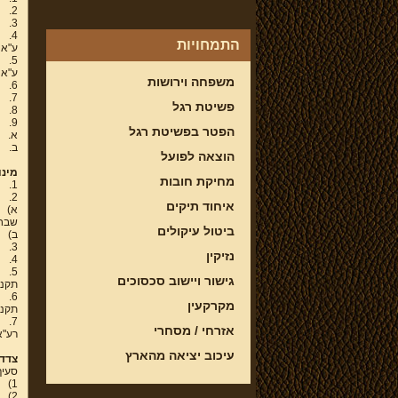
2.
3.
4.
התמחויות
ע"א 689/74 בשמת חברה להשקעות נ' עיריית אילת, פ"ד כט(2
5.
ע"א 584/81 כונס הנכסים הרשמי נ' קלמן קרני, פ"ד לו(3
משפחה וירושות
6.
7.
פשיטת רגל
8.
9.
הפטר בפשיטת רגל
א.
ב.
הוצאה לפועל
מינו
מחיקת חובות
1.
2.
איחוד תיקים
א)
שבח)
ביטול עיקולים
ב)
3.
נזיקין
4.
5.
גישור ויישוב סכסוכים
תקנות 86-87 לתקנות
6.
מקרקעין
תקנה 88 לתקנות הו
7.
אזרחי / מסחרי
רע"א 8268/07 עו"ד קידר נ' צנירו, 
עיכוב יציאה מהארץ
צדדי
סעיף 55 לחוק ההוצאה
1)
2)