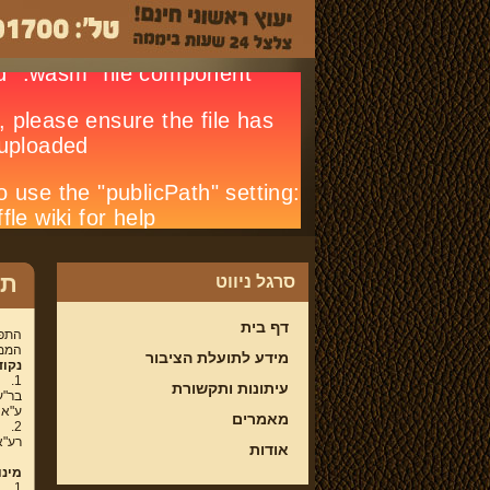
תפ
סרגל ניווט
דף בית
התפת
הממצ
מידע לתועלת הציבור
נקוד
1.
עיתונות ותקשורת
בר"ע 74/86 אתא טכסטיל בע"מ (בכנוס נכסים) נ' לוי שטראוס
ע"א 673/87 סאלח נ' כוכבי, פ"ד מג(3) 57,
מאמרים
2.
רע"א (ת"א) 02
אודות
מינו
1.