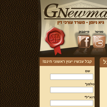
ל
קבל עכשיו יעוץ ראשוני חינם!
שם
טלפון*
דוא"ל*