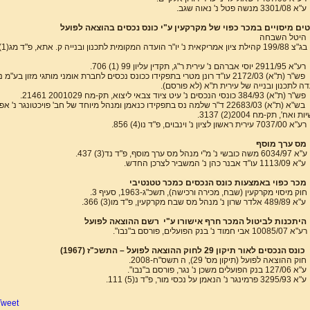
ע"א 3301/08 מנשה פטל נ' נאוה שגב.
ים מיסויים במכר כפוי של מקרקעין ע"י כונס נכסים בהוצאה לפועל
היטל השבחה
בג"צ 199/88 קהילת ציון אמריקאית 
רע"א 2911/95 יוסי אברהם נ' עירית ר"ג, תקדין עליון 99 (1) 706.
פש"ר (ת"א) 2172/03 עו"ד רונן מטרי בתפקידו ככונס נכסים לחברת אומני מותגי מזון בע"מ נ'
דה לתכנון ובנייה של עירית ת"א (לא פורסם).
פש"ר (ת"א) 384/93 כונסי הנכסים נ' עיט ציוד צבאי ליצוא, תק-מח 2001029 21461.
בש"א (ת"א) 22683/03 ד"ר שלמה נס בתפקידו כנאמן ומנהל מיוחד של חב' פויכטונגר נ' אפ
 ואח', תק-מח 2004(2) 3137.
רע"א 7037/00 עירית ראשון לציון נ' וינבוים, פ"ד נו(4) 856.
מס ערך מוסף
ע"א 6034/97 משה כובשי נ' מ"י מנהל מס ערך מוסף, פ"ד נד(3) 437.
ע"א 1113/09 עו"ד אבנר כהן נ' המשביר לצרכן החדש.
מכר כפוי באמצעות כונס הנכסים כמכר טטנטיבי
חוק מיסוי מקרקעין (שבח, מכירה ורכישה), תשכ"ג-1963, סעיף 3.
ע"א 489/89 אלדר שרון נ' מנהל מס שבח מקרקעין, פ"ד מו(3) 366.
היתכנות לביטול המכר חרף אישורו ע"י רשם ההוצאה לפועל
רע"א 10085/07 אבי חמוד נ' בנק הפועלים, פורסם ב"נבו".
כונס הנכסים לאור תיקון 29 לחוק ההוצאה לפועל – התשכ"ז (1967)
חוק ההוצאה לפועל (תיקון מס' 29), ה תשס"ח-2008.
ע"א 127/06 בנק הפועלים משכן נ' נגר, פורסם ב"נבו".
ע"א 3295/93 פרמינגר נ' הנאמן על נכסי מור, פ"ד נ(5) 111.
Tweet