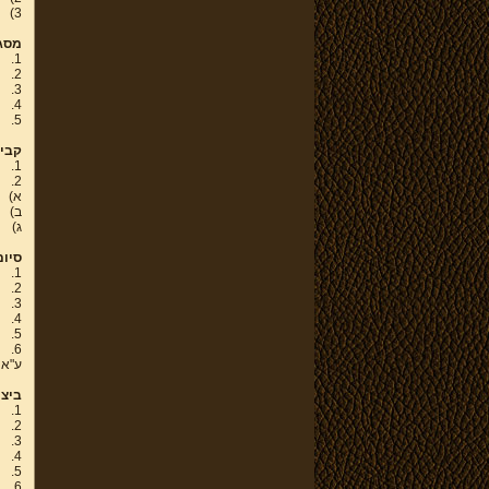
3)
מסגר
1.
2.
3.
4.
5.
קביע
1.
2.
א)
ב)
ג)
סיום
1.
2.
3.
4.
5.
6.
ע"א 132/77 שלום גניש נ' "פלמר" השקעות, פ"ד לב(2
ביצו
1.
2.
3.
4.
5.
6.