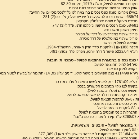
תקנות ההוצאה לפועל, תש"מ-1979, תקנות 82-80.
אופן המינוי והגשת הבקשה למינוי כונס נכסים.
באילו מקרים ימונה כונס נכסים בהוצאה לפועל "לנכס מסויים של החייב".
) 281.
מכירת מעוקלים שהם מיטלטלין ומקרקעין.
) 747.
מימון משכון ומשכנתא.
פירוק שיתוף במקרקעין על דרך של מכירה.
פירוק שיתוף במיטלטלין על דרך מכירה.
הוצאה לפועל מן היושר.
תקנה 388(א)(1) לתקנות סדר הדין האזרחי, התשמ"ד-1984.
רע"א 5222/04 פישר נ' רו"ח יוחמן, מפרק, פ"ד נט(3) 481.
י כונס נכסים במסגרת ההוצאה לפועל - סמכויות וחובות
סע' 54 לחוק ההוצאה לפועל.
בקשה למתן הוראות.
רע"א 4114/98 בנק הפועלים נ' משה לויאן, דינים עליון נה, 14 (חתימה על בקשה לפטור מ
.
רע"א 1761/09 בנק לאומי למשכנתאות נ' עו"ד רוזנברג.
בקשה לצו גילוי מסמכים הקשורים בנכס.
חיפוש נכסים (פס"ד בשמת לעיל).
ניהול פנקס ומסירת דו"ח לראש ההוצאה לפועל.
 הוצאה לפועל.
ניהול כספים והכנסות מהנכס.
צאה לפועל.
התנהלות כונס הנכסים בהוצאה לפועל
פורסם ב"נבו".
 ג' בהוצאה לפועל – היבטים ומשמעויות.
 לפועל.
ע"א 711/84 בנק דיסקונט נ' אברהם פישמן, פ"ד מא(1) 369, 377.
פש"ר (ת"א) 1494/00 לוי יצחק נ' כונס הנכסים הרשמי, תק-מח 2003(3) 865.