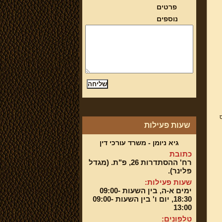
פרטים
נוספים
מס
שעות פעילות
גיא ניומן - משרד עורכי דין
כתובת
רח' ההסתדרות 26, פ"ת. (מגדל
פלינר).
שעות פעילות:
ימים א-ה, בין השעות 09:00-
18:30, יום ו' בין השעות 09:00-
13:00
טלפונים: