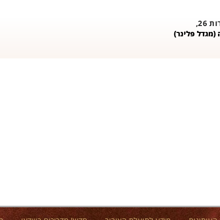
26,
(מגדל פלינר)