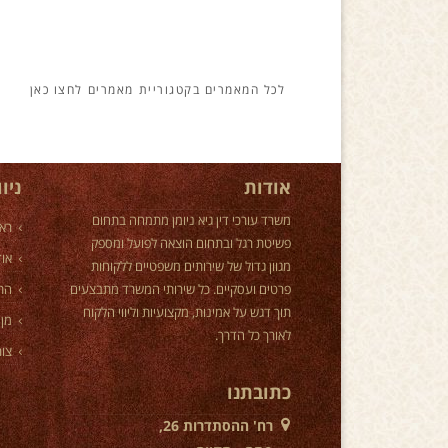
מאמרים
אודות
ניו
משרד עורכי דין גיא ניומן מתמחה בתחום
רא
פשיטת רגל ובתחום הוצאה לפועל ומספק
אוד
מגוון גדול של שירותים משפטיים ללקוחות
פרטים ועסקיים. כל שירותי המשרד מתבצעים
הת
תוך דגש על אמינות, מקצועיות וליווי הלקוח
מן 
לאורך כל הדרך.
צור
כתובתנו
רח' ההסתדרות 26,