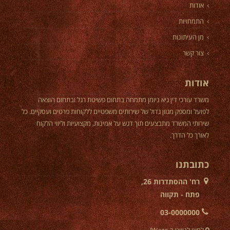
אודות
התמחויות
מן העיתונות
צור קשר
אודות
משרד עורכי דין גיא ניומן מתמחה בתחום פשיטת רגל ובתחום הוצאה
לפועל ומספק מגוון גדול של שירותים משפטיים ללקוחות פרטים ועסקיים. כל
שירותי המשרד מתבצעים תוך דגש על אמינות, מקצועיות וליווי הלקוח
לאורך כל הדרך.
כתובתנו
רח' ההסתדרות 26,
פתח - תקווה
03-0000000