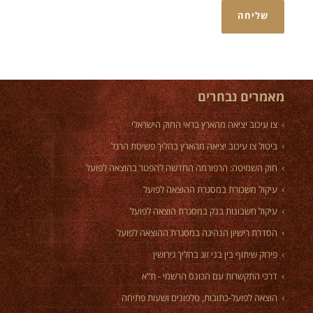
מאמרים נבחרים
צו עיכוב יציאה מהארץ בראי החוק הישראלי
ביטול צו עיכוב יציאה מהארץ בהליך פשיטת הרגל
חוק השמיטה: הרפורמה החדשה להפטר בהוצאה לפועל
עיקול משכורת במסגרת ההוצאה לפועל
עיקול חשבונות בנק במסגרת הוצאה לפועל
הסדרת רישיון הנהיגה במסגרת ההוצאה לפועל
פירוק שיתוף בין בני זוג בהליך גירושין
דרכי התקשרות עם הכונס הרשמי - ת"א
הוצאה לפועל-כתובות, טלפונים ושעות פתיחה