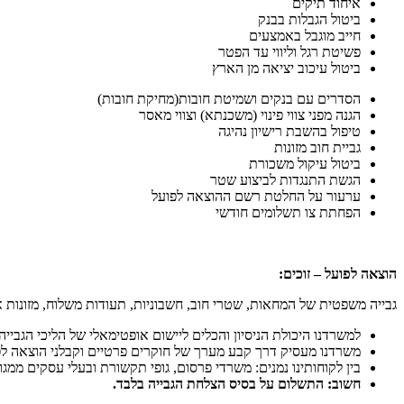
איחוד תיקים
ביטול הגבלות בבנק
חייב מוגבל באמצעים
פשיטת רגל וליווי עד הפטר
ביטול עיכוב יציאה מן הארץ
הסדרים עם בנקים ושמיטת חובות(מחיקת חובות)
הגנה מפני צווי פינוי (משכנתא) וצווי מאסר
טיפול בהשבת רישיון נהיגה
גביית חוב מזונות
ביטול עיקול משכורת
הגשת התנגדות לביצוע שטר
ערעור על החלטת רשם ההוצאה לפועל
הפחתת צו תשלומים חודשי
הוצאה לפועל – זוכים:
גבייה משפטית של המחאות, שטרי חוב, חשבוניות, תעודות משלוח, מזונות איש
למשרדנו היכולת הניסיון והכלים ליישום אופטימאלי של הליכי הגבייה.
משרדנו מעסיק דרך קבע מערך של חוקרים פרטיים וקבלני הוצאה לפ
בין לקוחותינו נמנים: משרדי פרסום, גופי תקשורת ובעלי עסקים ממגו
חשוב: התשלום על בסיס הצלחת הגבייה בלבד.