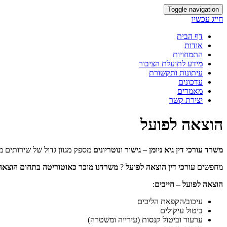
Toggle navigation
חייג עכשיו
דף הבית
אודות
התמחויות
מידע לתועלת הציבור
עיתונות ותקשורת
עדכונים
מאמרים
יצירת קשר
הוצאה לפועל
משרד עורכי דין גיא ניומן – גישור ונוטריונים
מספק מגוון גדול של שירותים מ
מחפשים
עורכי דין הוצאה לפועל
?
משרדנו מוכר כאוטוריטה בתחום הוצאה
הוצאה לפועל – חייבים
:
עיכוב/הקפאת הליכים
ביטול עיקולים
ערעור וביטול קנסות (עירייה ומשטרה)