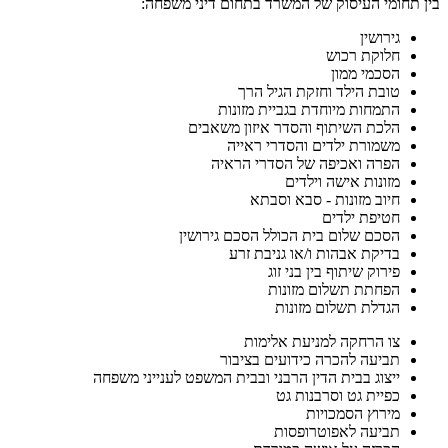
בין תחומי העיסוק של המשרד בתחום דיני משפחה:
גירושין
חלוקת רכוש
הסכמי ממון
טובת הילד וחזקת הגיל הרך
התמחות מיוחדת בגביית מזונות
הלכת השיתוף והסדר איזון משאבים
משמורת ילדים והסדרי ראייה
הפרה ואכיפה של הסדרי הראיה
מזונות אישה וילדים
חיוב מזונות - סבא וסבתא
חטיפת ילדים
הסכם שלום בית הכולל הסכם גירושין
בדיקת אבהות ו/או גניבת זרע
פירוק שיתוף בין בני זוג
הפחתת תשלום מזונות
הגדלת תשלום מזונות
צו הרחקה למניעת אלימות
תביעה להכרה כידועים בציבור
ייצוג בבית הדין הרבני ובבית המשפט לענייני משפחה
כפיית גט וסרבנות גט
מירוץ הסמכויות
תביעה לאפוטרופסות