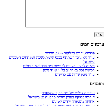
עדכונים חמים
פרוייקט חדש באלקנה - 238 יחידות
עו"ד גיא ניומן השתתף בכנס הקמת לשכת המנתחים הטכניים
בישראל
הזמנה להציע הצעות לרכישת בית פרטי/צמוד בפ"ת
רכישת נכס בארה"ב בליווי עו"ד ניומן
עו"ד ניומן שוחה עם כרישים
מאמרים
נערכים לכלים שלובים בסוף אוקטובר
חידושי פסיקה בעניין סוגיית סרבנות גט בישראל
אחזקת משמורת ילדים קטינים
חידושי פסיקה בעניין סוגיית מזונות ילדים קטינים בישראל