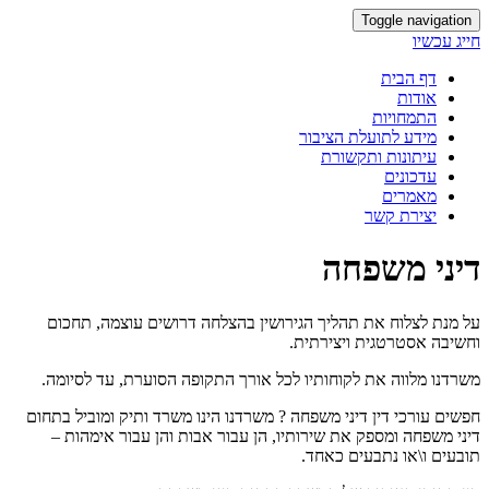
Toggle navigation
חייג עכשיו
דף הבית
אודות
התמחויות
מידע לתועלת הציבור
עיתונות ותקשורת
עדכונים
מאמרים
יצירת קשר
דיני משפחה
על מנת לצלוח את תהליך הגירושין בהצלחה דרושים עוצמה, תחכום
וחשיבה אסטרטגית ויצירתית.
משרדנו מלווה את לקוחותיו לכל אורך התקופה הסוערת, עד לסיומה.
חפשים עורכי דין דיני משפחה ? משרדנו הינו משרד ותיק ומוביל בתחום
דיני משפחה ומספק את שירותיו, הן עבור אבות והן עבור אימהות –
תובעים ו\או נתבעים כאחד.