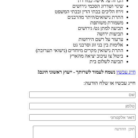
הכרזה על אישה כמורדת
שינוי ושדרוג הסכמי גירושים
זירוז הליכים בבתי הדין ובבתי המשפט
התרת נישואים/היתר מהרבנים
משמורת משותפת
תביעה למתן גט/ גירושים
תביעות ירושה
ערעור על רשם הירושות
אלימות בין בני זוג וסרבני גט
התרת נישואין מקרים מיוחדים (נישואי תערובת)
ביטול צו עיכוב יציאה מהארץ
תביעה לשלום בית
חייג עכשיו
נשמח לעמוד לשרותך - ייעוץ ראשוני חינם!
חייג עכשיו או שלח הודעה: