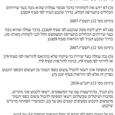
(3) לא יידע את לקוחותיו בדבר סכומי עמלות שהוא גובה בעד שירותים
הכלולים בתעריפון המלא, בדרך שקבע הנגיד לפי סעיף 9ט(ג);
(תיקון מס' 12) תשס"ז-2007
(4) לא יידע לקוח מסוג שנקבע לפי סעיף 9ט(ב), בדבר עמלה שהוא גובה
בעד שירותים הכלולים בתעריפון המצומצם החל לגבי לקוחות מאותו סוג,
בדרך שקבע הנגיד לפי הוראות סעיף 9ט(ג);
(תיקון מס' 12) תשס"ז-2007
(5) גבה עמלה בעד שירות בר-פיקוח שלא בהתאם להוראה לפי סעיף 9יב
או להיתר לפי סעיף 9יג, בניגוד להוראות סעיף 9יד.
(ד) המפקח אינו רשאי להטיל עיצום כספי הנמוך מן העיצום הכספי הקבוע
בפרק זה אלא לפי הוראות סעיף קטן (ה).
(תיקון מס' 13) תש"ע-2010
(ה) הנגיד, בהתייעצות עם שר המשפטים, רשאי לקבוע סוגי מקרים,
נסיבות ושיקולים שבשלהם רשאי המפקח להטיל עיצום כספי הנמוך
מהעיצום הקבוע בסעיפים קטנים (א) עד (ג), ובשיעורי הפחתה מרביים
שיקבע.
(ו) על עיצום כספי לפי סעיף זה יחולו הוראות סעיפים 14י עד 14טו