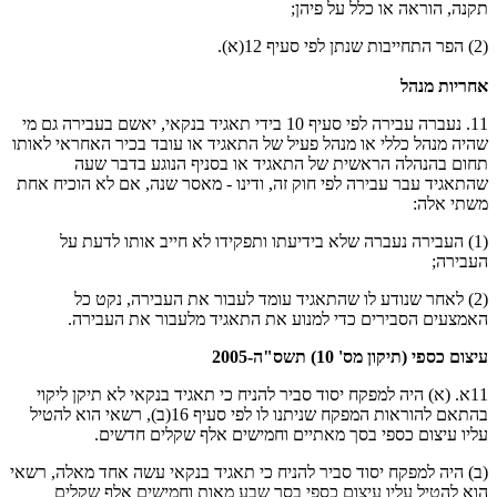
תקנה, הוראה או כלל על פיהן;
(2) הפר התחייבות שנתן לפי סעיף 12(א).
אחריות מנהל
11. נעברה עבירה לפי סעיף 10 בידי תאגיד בנקאי, יאשם בעבירה גם מי
שהיה מנהל כללי או מנהל פעיל של התאגיד או עובד בכיר האחראי לאותו
תחום בהנהלה הראשית של התאגיד או בסניף הנוגע בדבר שעה
שהתאגיד עבר עבירה לפי חוק זה, ודינו - מאסר שנה, אם לא הוכיח אחת
משתי אלה:
(1) העבירה נעברה שלא בידיעתו ותפקידו לא חייב אותו לדעת על
העבירה;
(2) לאחר שנודע לו שהתאגיד עומד לעבור את העבירה, נקט כל
האמצעים הסבירים כדי למנוע את התאגיד מלעבור את העבירה.
עיצום כספי (תיקון מס' 10) תשס"ה-2005
11א. (א) היה למפקח יסוד סביר להניח כי תאגיד בנקאי לא תיקן ליקוי
בהתאם להוראות המפקח שניתנו לו לפי סעיף 16(ב), רשאי הוא להטיל
עליו עיצום כספי בסך מאתיים וחמישים אלף שקלים חדשים.
(ב) היה למפקח יסוד סביר להניח כי תאגיד בנקאי עשה אחד מאלה, רשאי
הוא להטיל עליו עיצום כספי בסך שבע מאות וחמישים אלף שקלים