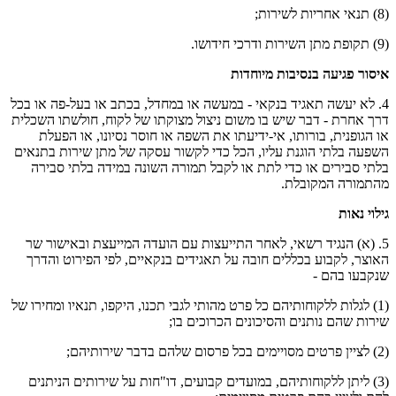
(8) תנאי אחריות לשירות;
(9) תקופת מתן השירות ודרכי חידושו.
איסור פגיעה בנסיבות מיוחדות
4. לא יעשה תאגיד בנקאי - במעשה או במחדל, בכתב או בעל-פה או בכל
דרך אחרת - דבר שיש בו משום ניצול מצוקתו של לקוח, חולשתו השכלית
או הגופנית, בורותו, אי-ידיעתו את השפה או חוסר נסיונו, או הפעלת
השפעה בלתי הוגנת עליו, הכל כדי לקשור עסקה של מתן שירות בתנאים
בלתי סבירים או כדי לתת או לקבל תמורה השונה במידה בלתי סבירה
מהתמורה המקובלת.
גילוי נאות
5. (א) הנגיד רשאי, לאחר התייעצות עם הועדה המייעצת ובאישור שר
האוצר, לקבוע בכללים חובה על תאגידים בנקאיים, לפי הפירוט והדרך
שנקבעו בהם -
(1) לגלות ללקוחותיהם כל פרט מהותי לגבי תכנו, היקפו, תנאיו ומחירו של
שירות שהם נותנים והסיכונים הכרוכים בו;
(2) לציין פרטים מסויימים בכל פרסום שלהם בדבר שירותיהם;
(3) ליתן ללקוחותיהם, במועדים קבועים, דו"חות על שירותים הניתנים