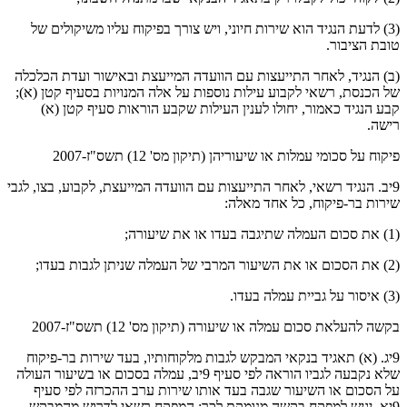
(3) לדעת הנגיד הוא שירות חיוני, ויש צורך בפיקוח עליו משיקולים של
טובת הציבור.
(ב) הנגיד, לאחר התייעצות עם הוועדה המייעצת ובאישור ועדת הכלכלה
של הכנסת, רשאי לקבוע עילות נוספות על אלה המנויות בסעיף קטן (א);
קבע הנגיד כאמור, יחולו לענין העילות שקבע הוראות סעיף קטן (א)
רישה.
פיקוח על סכומי עמלות או שיעוריהן (תיקון מס' 12) תשס"ז-2007
9יב. הנגיד רשאי, לאחר התייעצות עם הוועדה המייעצת, לקבוע, בצו, לגבי
שירות בר-פיקוח, כל אחד מאלה:
(1) את סכום העמלה שתיגבה בעדו או את שיעורה;
(2) את הסכום או את השיעור המרבי של העמלה שניתן לגבות בעדו;
(3) איסור על גביית עמלה בעדו.
בקשה להעלאת סכום עמלה או שיעורה (תיקון מס' 12) תשס"ז-2007
9יג. (א) תאגיד בנקאי המבקש לגבות מלקוחותיו, בעד שירות בר-פיקוח
שלא נקבעה לגביו הוראה לפי סעיף 9יב, עמלה בסכום או בשיעור העולה
על הסכום או השיעור שגבה בעד אותו שירות ערב ההכרזה לפי סעיף
9יא, יגיש למפקח בקשה מנומקת לכך; המפקח רשאי לדרוש מהמבקש