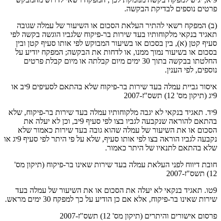
פרטים נוספים לבדיקת הבקשה.
(ב) המפקח רשאי להתיר העלאת הסכום או השיעור של עמלה שגובה
תאגיד בנקאי מלקוחותיו בעד שירות בר-פיקוח שלגביו הוגשה בקשה לפי
סעיף קטן (א), בין בסכום או בשיעור המבוקש לפי אותו סעיף קטן ובין
בסכום או בשיעור נמוך ממנו, או לדחות את הבקשה; המפקח יודיע על
החלטתו בבקשה בתוך 30 ימים מיום קבלתה או מיום קבלת פרטים
נוספים, לפי הענין.
איסור גביית עמלה בעד שירות בר-פיקוח שלא בהתאם לסעיפים 9יב או
9יג (תיקון מס' 12) תשס"ז-2007
9יד. תאגיד בנקאי לא יגבה מלקוחותיו עמלה בעד שירות בר-פיקוח, שלא
בהתאם להוראה שנקבעה לגביו בצו לפי סעיף 9יב, וכן לא יעלה את
הסכום או את השיעור של עמלה שהוא גובה בעד שירות כאמור שלא
נקבעה לגביו הוראה בצו לפי אותו סעיף, שלא על פי היתר לפי סעיף 9יג או
שלא בהתאם לתנאיו של היתר כאמור.
חובת דיווח לפני העלאת עמלה בעד שירות שאינו בר-פיקוח (תיקון מס'
12) תשס"ז-2007
9טו. תאגיד בנקאי לא יעלה את הסכום או את השיעור של עמלה בעד
שירות שאינו בר-פיקוח, אלא אם כן הודיע על כך למפקח 30 ימים מראש.
פרסום אישורים והיתרים (תיקון מס' 12) תשס"ז-2007