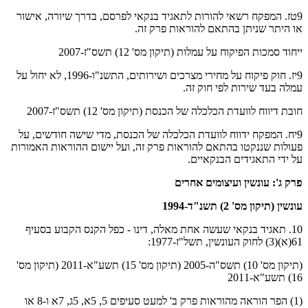
9טז. המפקח רשאי להורות לתאגיד בנקאי לפרסם, בדרך שיורה, אישור
או היתר שניתן בהתאם להוראות פרק זה.
ייחוד סמכות הפיקוח על עמלות (תיקון מס' 12) תשס"ז-2007
9יז. חוק פיקוח על מחירי מצרכים ושירותים, התשנ"ו-1996, לא יחול על
עמלה בעד שירות לפי חוק זה.
חובת דיווח לוועדת הכלכלה של הכנסת (תיקון מס' 12) תשס"ז-2007
9יח. המפקח ידווח לוועדת הכלכלה של הכנסת, מדי שישה חודשים, על
פעולות שננקטו בהתאם להוראות פרק זה, ועל יישום ההוראות האמורות
על ידי התאגידים הבנקאיים.
פרק ג': עונשין ועיצומים אחרים
עונשין (תיקון מס' 2) תשנ"ד-1994
10. תאגיד בנקאי שעשה אחת מאלה, דינו - כפל הקנס הקבוע בסעיף
61(א)(3) לחוק העונשין, תשל"ז-1977:
(תיקון מס' 10) תשס"ה-2005 (תיקון מס' 15) תשע"א-2011 (תיקון מס'
16) תשע"א-2011
(1) הפר הוראה מהוראות פרק ב' למעט סעיפים 5, 5א, 5ג, 7א ו-8 או