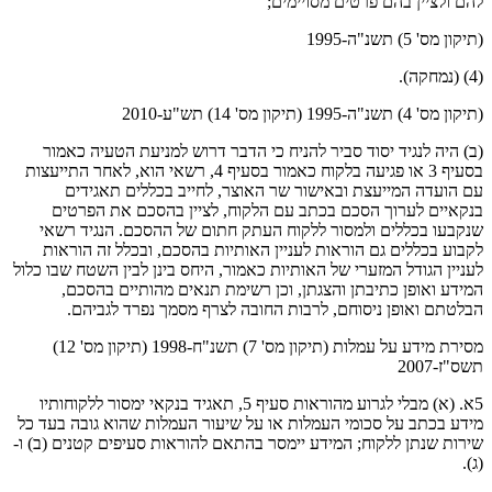
להם ולציין בהם פרטים מסויימים;
(תיקון מס' 5) תשנ"ה-1995
(4) (נמחקה).
(תיקון מס' 4) תשנ"ה-1995 (תיקון מס' 14) תש"ע-2010
(ב) היה לנגיד יסוד סביר להניח כי הדבר דרוש למניעת הטעיה כאמור
בסעיף 3 או פגיעה בלקוח כאמור בסעיף 4, רשאי הוא, לאחר התייעצות
עם הועדה המייעצת ובאישור שר האוצר, לחייב בכללים תאגידים
בנקאיים לערוך הסכם בכתב עם הלקוח, לציין בהסכם את הפרטים
שנקבעו בכללים ולמסור ללקוח העתק חתום של ההסכם. הנגיד רשאי
לקבוע בכללים גם הוראות לעניין האותיות בהסכם, ובכלל זה הוראות
לעניין הגודל המזערי של האותיות כאמור, היחס בינן לבין השטח שבו כלול
המידע ואופן כתיבתן והצגתן, וכן רשימת תנאים מהותיים בהסכם,
הבלטתם ואופן ניסוחם, לרבות החובה לצרף מסמך נפרד לגביהם.
מסירת מידע על עמלות (תיקון מס' 7) תשנ"ח-1998 (תיקון מס' 12)
תשס"ז-2007
5א. (א) מבלי לגרוע מהוראות סעיף 5, תאגיד בנקאי ימסור ללקוחותיו
מידע בכתב על סכומי העמלות או על שיעור העמלות שהוא גובה בעד כל
שירות שנתן ללקוח; המידע יימסר בהתאם להוראות סעיפים קטנים (ב) ו-
(ג).