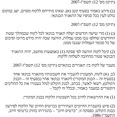
(תיקון מס' 12) תשס"ז-2007
(ב) מידע כאמור בסעיף קטן (א), שאינו מתייחס ללקוח מסוים, יוצג במקום
בולט לעין בכל סניפיו של התאגיד הבנקאי.
(תיקון מס' 12) תשס"ז-2007
(ג) (1) מדי שישה חודשים ישלח תאגיד בנקאי לכל לקוח שבמהלך ששת
החודשים שחלפו נגבו ממנו עמלות, הודעה שבה יהיה מידע מרוכז וסיכום
של כל סכומי העמלות שנגבו ממנו;
(2) קיבל לקוח הודעה לפי פסקה (1) באמצעות מחשב, יהיה התאגיד
הבנקאי פטור מהחובה לשלחה ללקוח.
מעבר של לקוח בין תאגידים בנקאיים (תיקון מס' 12) תשס"ז-2007
5ב. (א) לקוח, המעוניין להעביר את חשבונותיו מתאגיד בנקאי אחד
(בסעיף זה – הבנק המקורי) לתאגיד בנקאי אחר (בסעיף זה – הבנק
הקולט), רשאי לאשר, בכתב, לבנק הקולט לנהל בעבורו את כל ההליכים
הקשורים במעבר כאמור, ובכלל זה לקבל –
(1) את ההרשאות לחיוב בכל חשבונות הלקוח בבנק המקורי;
(2) סיוע בהעברת החיובים העתידיים בכרטיס החיוב של הלקוח לפירעון
בבנק הקולט; בפסקה זו, "כרטיס חיוב" – כהגדרתו בחוק כרטיסי חיוב,
התשמ"ו-1986.