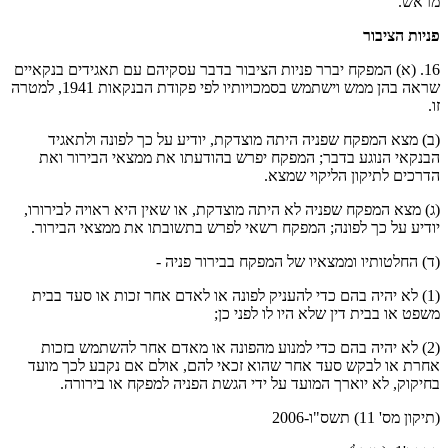
מראש.
פניות הציבור
16. (א) המפקח יברר פניות הציבור בדבר עסקיהם עם תאגידים בנקאיים
שראה בהן ממש וישתמש בסמכויותיו לפי פקודת הבנקאות 1941, למטרה
זו.
(ב) מצא המפקח שפניה היתה מוצדקת, יודיע על כך לפונה ולתאגיד
הבנקאי הנוגע בדבר; המפקח יפרש בהודעתו את ממצאי הבירור ואת
הדרכים לתיקון הליקוי שמצא.
(ג) מצא המפקח שפניה לא היתה מוצדקת, או שאין היא ראויה לבירורו,
יודיע על כך לפונה; המפקח רשאי לפרש בתשובתו את ממצאי הבירור.
(ד) החלטותיו וממצאיו של המפקח בבירור פניה -
(1) לא יהיה בהם כדי להעניק לפונה או לאדם אחר זכות או סעד בבית
משפט או בבית דין שלא היו לו לפני כן;
(2) לא יהיה בהם כדי למנוע מהפונה או מאדם אחר להשתמש בזכות
אחרת או לבקש סעד אחר שהוא זכאי להם, אולם אם נקבע לכך מועד
בחיקוק, לא יוארך המועד על ידי הגשת הפניה למפקח או בירורה.
(תיקון מס' 11) תשס"ו-2006