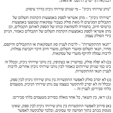
הבנקאות (רישוי), התשמ"א-1981;
"נותן שירותי ניכיון" – מי שנותן שירותי ניכיון כדרך עיסוק;
"שירותי ניכיון" – מתן אשראי לספק באמצעות הקדמת תשלום של
תקבולים המגיעים לו מאת סולק בעבור עסקאות שבוצעו באמצעות
כרטיסי חיוב, בתמורה להמחאת זכותו של הספק לאותם תקבולים, וכן
מתן אשראי לספק באמצעות הקדמת תשלום של תקבולים כאמור, הניתן
בידי הסולק עצמו;
"תנאי ההתקשרות" – לרבות לעניין סוג העסקאות או התקבולים והיקפם,
מחיר, תנאי תשלום ומועדי תשלום, מועדי חיוב וזיכוי וקביעת עמלות,
לרבות עמלה להיקף מזערי של עסקאות.
(ב) לא יפלה סולק, במישרין או בעקיפין, בין נותני שירותי ניכיון, ובכלל זה
בינו כמי שניתן שירותים כאמור לבין נותני שירותי ניכיון אחרים, לרבות
לעניין תנאי ההתקשרות.
(ג) לא יסרב סולק לאפשר התקשרות בין נותן שירותי ניכיון לבין ספק,
ובכלל זה לא יסרב להתקשר בעצמו עם נותן שירותי הניכיון, מטעמים
בלתי סבירים; לעניין זה –
(1) יראו, בין השאר, כל אחד מאלה כסירוב מטעמים בלתי סבירים:
(א) סירוב לאפשר התקשרות בין נותן שירותי ניכיון לבין ספק, שאינו
מנומק בכתב בתוך חמישה ימי עסקים, ובלבד שלבקשה לאפשר