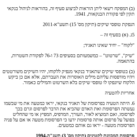
(ב) המפקח רשאי ליתן הוראות לביצוע סעיף זה, בהוראות לניהול בנקאי
תקין לפי פקודת הבנקאות, 1941.
הנפקת טופסי שיקים (תיקון מס' 15) תשע"א-2011
5ג. (א) בסעיף זה –
"לקוח" – יחיד שאינו תאגיד;
"שיק", "שרטוט" – כמשמעותם בסעיפים 73 ו-76 לפקודת השטרות,
בהתאמה.
(ב) בטופסי שיקים שתאגיד בנקאי מנפיק ללקוחו, יהיו השיקים משורטטים
ויהיו מודפסות עליהם מילים האוסרות את העברתם, אלא אם כן ביקש
הלקוח שיונפקו לו טופסי שיקים בלא השרטוט והמילים כאמור.
אחריות להטעיה
6. היתה הטעיה בפרסומת של תאגיד בנקאי, יראו כמטעה את מי שבשמו
נעשתה הפרסומת ואת האדם שהביא את הדבר לפרסום וגרם בכך
לפרסומו, ואם המוציא לאור, העורך, המדפיס, המפיץ או מי שהחליט
בפועל על פרסום אותה פרסומת ידעו כי הפרסומת מטעה או אם על פניה
הפרסומת מטעה - יראו גם אותם כמטעים.
פרסומת המכוונת לקטינים (תיקון מס' 3) תשנ"ה-1994