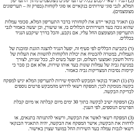
(ב) הנגיד רשאי לקבוע בכללים תעריפונים מצומצמים מתוך התעריפון
המלא, לגבי סוגי שירותים בנקאיים או סוגי לקוחות (בפרק זה – תעריפונים
מצומצמים).
(ג) תאגיד בנקאי יידע את לקוחותיו בדבר התעריפון המלא, סכומי עמלות
שהוא גובה בעד השירותים הכלולים בו, או שיעורן, וכן יעשה כאמור לגבי
התעריפון המצומצם החל עליו, אם נקבע, והכל בדרך שיקבע הנגיד
בכללים.
(ד) בקביעת הכללים לפי סעיף זה, יפעל הנגיד להצגה הוגנת ומובנת של
העמלות, במטרה להבטיח את יכולת הלקוחות להשוות את העלות של
ניהול חשבון ואמצעי תשלום, וכן יפעל בשים לב, ככל שניתן, לצורך
במניעת גביה של עמלות שונות בעד אותו שירות, אלא אם כן סבר כי
קיימות נסיבות המצדיקות גביה כאמור.
(ה) (1) תאגיד בנקאי המבקש להוסיף שירות לתעריפון המלא יגיש למפקח
בקשה מנומקת לכך; המפקח רשאי לדרוש מהמבקש פרטים נוספים
לבדיקת הבקשה.
(2) המפקח ישיב לבקשה בתוך 30 ימים מיום קבלתה או מיום קבלת
הפרטים הנוספים, לפי הענין.
(3) המפקח רשאי לאשר את הבקשה, ורשאי להתנותה בתנאים, או
לדחות את הבקשה; אישר המפקח את הבקשה, יהיה התאגיד הבנקאי
רשאי לגבות עמלה בעד השירות החל במועד שצוין באישור.