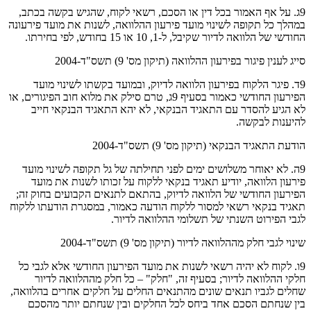
9ג. על אף האמור בכל דין או הסכם, רשאי לקוח, שהגיש בקשה בכתב,
במהלך כל תקופה לשינוי מועד פירעון ההלוואה, לשנות את מועד פירעונה
החודשי של הלוואה לדיור שקיבל, ל-1, 10 או 15 בחודש, לפי בחירתו.
סייג לענין פיגור בפירעון ההלוואה (תיקון מס' 9) תשס"ד-2004
9ד. פיגר הלקוח בפירעון הלוואה לדיוק, ובמועד בקשתו לשינוי מועד
הפירעון החודשי כאמור בסעיף 9ג, טרם סילק את מלוא חוב הפיגורים, או
לא הגיע להסדר עם התאגיד הבנקאי, לא יהא התאגיד הבנקאי חייב
להיענות לבקשה.
הודעת התאגיד הבנקאי (תיקון מס' 9) תשס"ד-2004
9ה. לא יאוחר משלושים ימים לפני תחילתה של גל תקופה לשינוי מועד
פירעון הלוואה, יודיע תאגיד בנקאי ללקוח על זכותו לשנות את מועד
הפירעון החודשי של הלוואה לדיוק, בהתאם לתנאים הקבועים בחוק זה;
תאגיד בנקאי רשאי למסור ללקוח הודעה כאמור, במסגרת הודעתו ללקוח
לגבי הפירוט השנתי של תשלומי ההלוואה לדיור.
שינוי לגבי חלק מההלוואה לדיור (תיקון מס' 9) תשס"ד-2004
9ו. לקוח לא יהיה רשאי לשנות את מועד הפירעון החודשי אלא לגבי כל
חלקי ההלוואה לדיור; בסעיף זה, "חלק" – כל חלק מההלוואה לדיור
שחלים לגביו תנאים שונים מהתנאים החלים על חלקים אחרים בהלוואה,
בין שנחתם הסכם אחד ביחס לכל החלקים ובין שנחתם יותר מהסכם