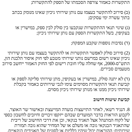
התקשרות כאמור צורפה הסכמתו של הספק להתקשרות;
(ב) סירוב להתקשר בעצמו עם נותן שירותי ניכיון שאינו מנומק בכתב
בתוך עשרה ימי עסקים;
(ג) שינוי תנאי ההתקשרות שנקבעו בין סולק לבין ספק, במישרין או
בעקיפין, בשל התקשרות הספק עם נותן שירותי ניכיון;
(ד) נסיבות נוספות שקבע המפקח;
(2) סירוב סולק לאפשר התקשרות או להתקשר בעצמו עם נותן שירותי
ניכיון שאינו רשום במרשם נותני שירותי מטבע לפי חוק איסור הלבנת הון,
התש"ס-2000, אף שחלה עליו חובת רישום לפי החוק האמור ייחשב סירוב
מטעמים סבירים.
(ד) לא יתנה סולק, במישרין או בעקיפין, מתן שירותי סליקה לספק או
קביעת תנאי התקשרות מסוימים עימו לגבי שירותים כאמור בקבלת
שירותי ניכיון ממנו או מנותן שירותי ניכיון מסוים.
קביעת שיטות חישוב
8. הנגיד רשאי, לאחר התייעצות בועדה המייעצת ובאישור שר האוצר,
לקבוע הוראות בדבר המועדים שבהם ייזקפו זיכויים וחיובים לחשבון כספי
של לקוח המתנהל אצל תאגיד בנקאי, וכן את דרכי החישוב של ריבית
שהתאגיד הבנקאי גובה או משלם או של המחיר שהוא גובה תמורת
שירותים; ההוראות יכול שיהיו כלליות או לסוגים של תאגידים בנקאיים.