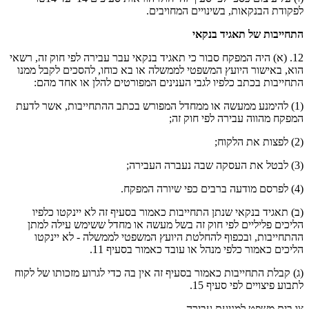
לפקודת הבנקאות, בשינויים המחויבים.
התחייבות של תאגיד בנקאי
12. (א) היה המפקח סבור כי תאגיד בנקאי עבר עבירה לפי חוק זה, רשאי
הוא, באישור היועץ המשפטי לממשלה או בא כוחו, להסכים לקבל ממנו
התחייבות בכתב כלפיו לגבי הענינים המפורטים להלן או אחד מהם:
(1) להימנע ממעשה או ממחדל המפורש בכתב ההתחייבות, אשר לדעת
המפקח מהווה עבירה לפי חוק זה;
(2) לפצות את הלקוח;
(3) לבטל את העסקה שבה נעברה העבירה;
(4) לפרסם מודעה ברבים כפי שיורה המפקח.
(ב) תאגיד בנקאי שנתן התחייבות כאמור בסעיף זה לא יינקטו כלפיו
הליכים פליליים לפי חוק זה בשל מעשה או מחדל ששימש עילה למתן
ההתחייבות, ובכפוף להחלטת היועץ המשפטי לממשלה - לא יינקטו
הליכים כאמור כלפי מנהל או עובד כאמור בסעיף 11.
(ג) קבלת התחייבות כאמור בסעיף זה אין בה כדי לגרוע מזכותו של לקוח
לתבוע פיצויים לפי סעיף 15.
צו בית משפט למניעת עבירה