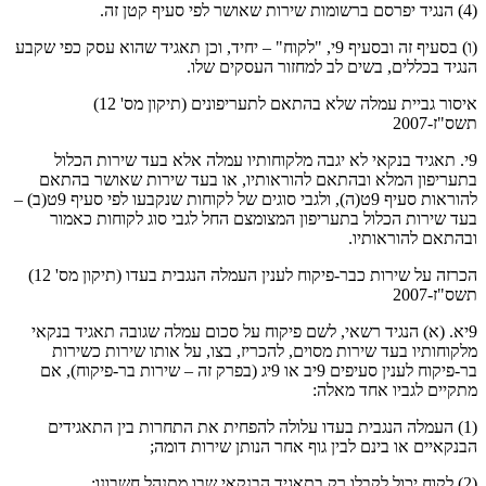
(4) הנגיד יפרסם ברשומות שירות שאושר לפי סעיף קטן זה.
(ו) בסעיף זה ובסעיף 9י, "לקוח" – יחיד, וכן תאגיד שהוא עסק כפי שקבע
הנגיד בכללים, בשים לב למחזור העסקים שלו.
איסור גביית עמלה שלא בהתאם לתעריפונים (תיקון מס' 12)
תשס"ז-2007
9י. תאגיד בנקאי לא יגבה מלקוחותיו עמלה אלא בעד שירות הכלול
בתעריפון המלא ובהתאם להוראותיו, או בעד שירות שאושר בהתאם
להוראות סעיף 9ט(ה), ולגבי סוגים של לקוחות שנקבעו לפי סעיף 9ט(ב) –
בעד שירות הכלול בתעריפון המצומצם החל לגבי סוג לקוחות כאמור
ובהתאם להוראותיו.
הכרזה על שירות כבר-פיקוח לענין העמלה הנגבית בעדו (תיקון מס' 12)
תשס"ז-2007
9יא. (א) הנגיד רשאי, לשם פיקוח על סכום עמלה שגובה תאגיד בנקאי
מלקוחותיו בעד שירות מסוים, להכריז, בצו, על אותו שירות כשירות
בר-פיקוח לענין סעיפים 9יב או 9יג (בפרק זה – שירות בר-פיקוח), אם
מתקיים לגביו אחד מאלה:
(1) העמלה הנגבית בעדו עלולה להפחית את התחרות בין התאגידים
הבנקאיים או בינם לבין גוף אחר הנותן שירות דומה;
(2) לקוח יכול לקבלו רק בתאגיד הבנקאי שבו מתנהל חשבונו;