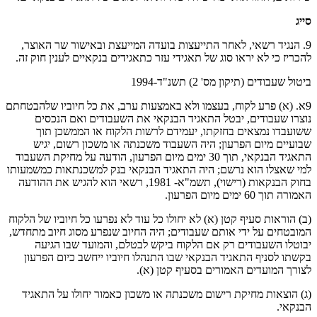
סייג
9. הנגיד רשאי, לאחר התייעצות בועדה המייעצת ובאישור שר האוצר,
להכריז כי לא יראו סוג של תאגידי עזר כתאגידים בנקאיים לענין חוק זה.
ביטול שעבודים (תיקון מס' 2) תשנ"ד-1994
9א. (א) פרע לקוח, בעצמו ולא באמצעות ערב, את כל חיוביו שלהבטחתם
נוצרו שעבודים, יבטל התאגיד הבנקאי את השעבודים ואם הנכסים
ששועבדו נמצאים בחזקתו, יעמידם לרשות הלקוח או הממשכן תוך
שבועיים מיום הפרעון; היה השעבוד משכנתה או משכון רשום, יגיש
התאגיד הבנקאי, תוך 30 ימים מיום הפרעון, הודעה על מחיקת השעבוד
למי שאצלו הוא נרשם; היה התאגיד הבנקאי בנק למשכנתאות כמשמעותו
בחוק הבנקאות (רישוי), תשמ"א- 1981, רשאי הוא להגיש את ההודעה
האמורה תוך 60 ימים מיום הפרעון.
(ב) הוראות סעיף קטן (א) לא יחולו כל עוד לא נפרעו כל חיוביו של הלקוח
המובטחים על ידי אותם שעבודים; היה החיוב שנפרע מסוג חיוב מתחדש,
יבוטלו השעבודים רק אם הלקוח ביקש לבטלם, והמועד שבו הגיעה
בקשתו לסניף התאגיד הבנקאי שבו התנהלו חיוביו ייחשב כיום הפרעון
לצורך המועדים האמורים בסעיף קטן (א).
(ג) הוצאות מחיקת רישום משכנתה או משכון כאמור יחולו על התאגיד
הבנקאי.