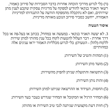
(ד) בלי לגרוע מדרכי הוכחה אחרות בדבר הסבירות של סירוב כאמור,
רשאי תאגיד בנקאי להודיע למפקח על מדיניות עסקית שקבע לענין מתן
שירותים, ואם לא נתקבלה מהמפקח הודעה על התנגדותו למדיניות
האמורה, ייחשב כסביר סירוב הנובע מאותה מדיניות.
איסור הטעיה
3. לא יעשה תאגיד בנקאי - במעשה או במחדל, בכתב או בעל-פה או בכל
דרך אחרת - דבר העלול להטעות לקוח בכל ענין מהותי למתן שירות
ללקוח (להלן - הטעיה); בלי לגרוע מכלליות האמור יראו ענינים אלה
כמהותיים:
(1) המהות והטיב של השירות;
(2) מועד מתן השירות;
(3) התשואה והתועלת שניתן להפיק מהשירות;
(4) זהות נותן השירות;
(5) החסות, העידוד או ההרשאה שניתנו למתן השירות;
(6) המחיר הרגיל או המקובל או המחיר שנדרש בעבר בעד השירות;
(7) חוות דעת מקצועית שניתנה לגבי טיב השירות או מהותו;