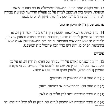
13. לפי בקשה מאת היועץ המשפטי לממשלה או בא כוחו או מאת
המפקח, רשאי בית המשפט לצוות על כל פעולה הדרושה למניעת עבירה
לפי חוק זה ועל מתן ערובה לכך, לרבות תיקון לפרסום מטעה.
פרסום פסק-דין או תיקון פרסום
14. בית המשפט רשאי לצוות שפסק דין חלוט בהליך לפי חוק זה, או
תמציתו או תיקון לפרסום מטעה, יפורסמו ברבים בצורה ובאופן שיקבע,
ולהורות מי ישא בהוצאות הפרסום; הורה בית המשפט שהנאשם ישא
בהוצאות הפרסום, יהא דינן כדין קנס שהטיל בית המשפט.
פיצויים
15. דין נזק שנגרם לאדם על ידי עבירה על הוראות חוק זה, או על כל
תקנה שניתנה לפיו, כדין נזק שמותר לתבוע עליו פיצויים על פי פקודת
הנזיקין [נוסח חדש], ולענין סעיף זה אין נפקא מינה -
(1) אם הנזק נגרם במישרין או בעקיפין;
(2) אם הנזק הוא בחסרון-כיס או במניעת ריווח;
(3) אם עובר העבירה עמד לדין פלילי ואם לאו;
(4) אם עובר העבירה לא התכוון לגרום את הנזק או לא יכול היה לראותו