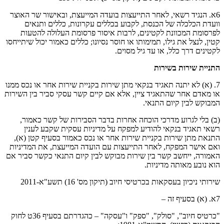
6א. הנגיד רשאי, לאחר התייעצות בועדה המייעצת, ובאישור שר האוצר
וועדת הכלכלה של הכנסת, לקבוע בכללים עקרונות, כללים ותנאים
לפרסומת המכוונת לקטינים, לרבות איסור פרסומת העלולה להטעות
קטין, לנצל את גילו, תמימותו או חוסר נסיונו; כללים כאמור יכול שיתייחסו
לקטינים דרך כלל, או עד גיל מסוים.
התניית שירות בשירות
7. (א) לא יתנה תאגיד בנקאי מתן שירות בקניית שירות אחר או נכס ממנו
או מאדם אחר שהתאגיד ציין, אלא אם קיים קשר עסקי סביר בין השירות
המבוקש לבין קיום התנאי.
(ב) בלי לגרוע מדרכי הוכחה אחרות בדבר הסבירות של קשר כאמור,
רשאי תאגיד בנקאי להודיע למפקח על מדיניות עסקית שקבע לענין
התנאת מתן שירות בקניית שירות אחר או נכס כאמור בסעיף קטן (א),
ואם אישר המפקח, לאחר התייעצות עם הועדה המייעצת, את המדיניות
האמורה, ייחשב קשר בין שירות מבוקש לבין קיום התנאי כקשר סביר אם
הוא נובע מאותה מדיניות.
שירותי ניכיון בעסקאות בכרטיסי חיוב (תיקון מס' 16) תשע"א-2011
7א. (א) בסעיף זה –
"כרטיס חיוב", "סולק", "ספק" ו"עסקה" – כהגדרתם בסעיף 36ט לחוק