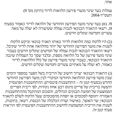
אחד.
עמלות בעד שינוי מועדי פירעון הלוואות לדיור (תיקון מס' 9)
תשס"ד-2004
9ז. (א) בעד שינוי מועד הפירעון החודשי של הלוואה לדיור כאמור בסעיף
9ג, רשאי התאגיד הבנקאי לגבות עמלה ששיעורה לא יעלה על מאה
עשרים וחמישה שקלים חדשים.
(ב) היו ללקוח כמה הלוואות לדיור באותו תאגיד בנקאי וביקש הלקוח
לשנות את מועד הפירעון החודשי של יותר מהלוואה אחת לדיור שקיבל,
רשאי התאגיד הבנקאי לגבות עמלה של חמישים שקלים חדשים בעבור
שינוי מועד פירעון של כל הלוואה נוספת, ובלבד שסך כל העמלות שיגבה
התאגיד הבנקאי, בעבור שינוי מועדי פירעון של כלל הללוואות לדיור
כאמור, לא יעלה על מאתיים עשרים וחמישה שקלים חדשים.
(ג) התאגיד הבנקאי יערוך חישוב של הריבית בשל הפער במספר הימים
שבין מועד פירעון ההלוואה החודשי המקורי לבין מועד הפירעון החודשי
החדש (בסעיף קטן זה – התחשבנות פיננסית); ההתחשבנות הפיננסית
תיעשה בריבית של פריים מינוס רבע אחוז נקודות, לפי ריבית הפריים
הממוצעת של חמשת הבנקים הגדולים, והסכום המתקבל מההתחשבנות
האמורה יתווסף לסכומים או יופחת מהסכומים שעל הלקוח לשלם לתאגיד
הבנקאי; שר האוצר, באישור ועדת הכלכלה של הכנסת, רשאי, בתקנות,
לשנות את הריבית המשמשת לחישוב ההתחשבנות הפיננסית לפי הוראות
סעיף קטן זה.