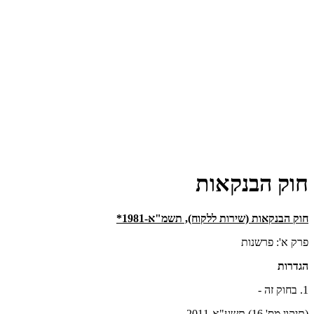
חוק הבנקאות
חוק הבנקאות (שירות ללקוח), תשמ"א-1981*
פרק א': פרשנות
הגדרות
1. בחוק זה -
(תיקון מס' 16) תשע"א-2011