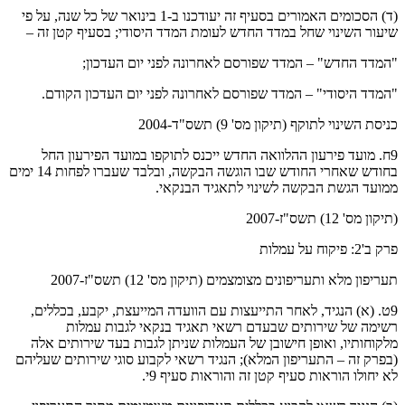
(ד) הסכומים האמורים בסעיף זה יעודכנו ב-1 בינואר של כל שנה, על פי
שיעור השינוי שחל במדד החדש לעומת המדד היסודי; בסעיף קטן זה –
"המדד החדש" – המדד שפורסם לאחרונה לפני יום העדכון;
"המדד היסודי" – המדד שפורסם לאחרונה לפני יום העדכון הקודם.
כניסת השינוי לתוקף (תיקון מס' 9) תשס"ד-2004
9ח. מועד פירעון ההלוואה החדש ייכנס לתוקפו במועד הפירעון החל
בחודש שאחרי החודש שבו הוגשה הבקשה, ובלבד שעברו לפחות 14 ימים
ממועד הגשת הבקשה לשינוי לתאגיד הבנקאי.
(תיקון מס' 12) תשס"ז-2007
פרק ב'2: פיקוח על עמלות
תעריפון מלא ותעריפונים מצומצמים (תיקון מס' 12) תשס"ז-2007
9ט. (א) הנגיד, לאחר התייעצות עם הוועדה המייעצת, יקבע, בכללים,
רשימה של שירותים שבעדם רשאי תאגיד בנקאי לגבות עמלות
מלקוחותיו, ואופן חישובן של העמלות שניתן לגבות בעד שירותים אלה
(בפרק זה – התעריפון המלא); הנגיד רשאי לקבוע סוגי שירותים שעליהם
לא יחולו הוראות סעיף קטן זה והוראות סעיף 9י.