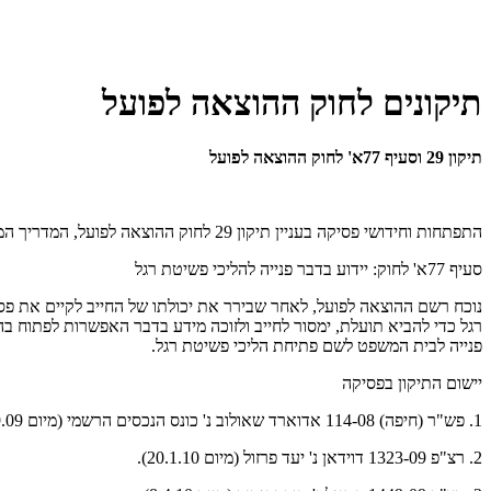
תיקונים לחוק ההוצאה לפועל
תיקון 29 וסעיף 77א' לחוק ההוצאה לפועל
התפתחות וחידושי פסיקה בעניין תיקון 29 לחוק ההוצאה לפועל, המדריך הממצא, המקיף והעדכני ביותר בישראל לטובת החייבים בהוצאה לפועל.
סעיף 77א' לחוק: יידוע בדבר פנייה להליכי פשיטת רגל
נוכח רשם ההוצאה לפועל, לאחר שבירר את יכולתו של החייב לקיים את פסק ה
רגל כדי להביא תועלת, ימסור לחייב ולזוכה מידע בדבר האפשרות לפתוח 
פנייה לבית המשפט לשם פתיחת הליכי פשיטת רגל.
יישום התיקון בפסיקה
1. פש"ר (חיפה) 114-08 אדוארד שאולוב נ' כונס הנכסים הרשמי (מיום 22.9.09).
2. רצ"פ 1323-09 דוידאן נ' יעד פרזול (מיום 20.1.10).