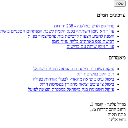
עדכונים חמים
פרוייקט חדש באלקנה - 238 יחידות
עו"ד גיא ניומן השתתף בכנס הקמת לשכת המנתחים הטכניים בישרא
הזמנה להציע הצעות לרכישת בית פרטי/צמוד בפ"ת
רכישת נכס בארה"ב בליווי עו"ד ניומן
עו"ד ניומן שוחה עם כרישים
מאמרים
עיקול משכורת במסגרת ההוצאה לפועל בישראל
תום הלב בפשיטת רגל
ביטול עיכוב יציאה מהארץ לבעלי אזרחות כפולה
ביטול צו עיכוב יציאה מהארץ בפשיטת הרגל
עיקול חשבונות בנק בישראל במסגרת הוצאה לפועל
מגדל פלינר - קומה 3,
רחוב ההסתדרות 26,
פתח תקוה
נווט אלינו