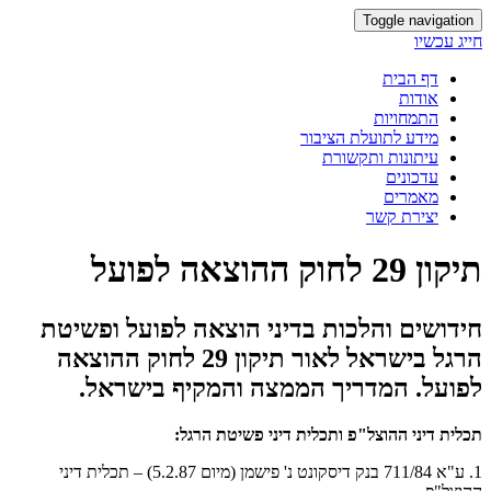
Toggle navigation
חייג עכשיו
דף הבית
אודות
התמחויות
מידע לתועלת הציבור
עיתונות ותקשורת
עדכונים
מאמרים
יצירת קשר
תיקון 29 לחוק ההוצאה לפועל
חידושים והלכות בדיני הוצאה לפועל ופשיטת
הרגל בישראל לאור תיקון 29 לחוק ההוצאה
לפועל. המדריך הממצה והמקיף בישראל.
תכלית דיני ההוצל"פ ותכלית דיני פשיטת הרגל:
1. ע"א 711/84 בנק דיסקונט נ' פישמן (מיום 5.2.87) – תכלית דיני