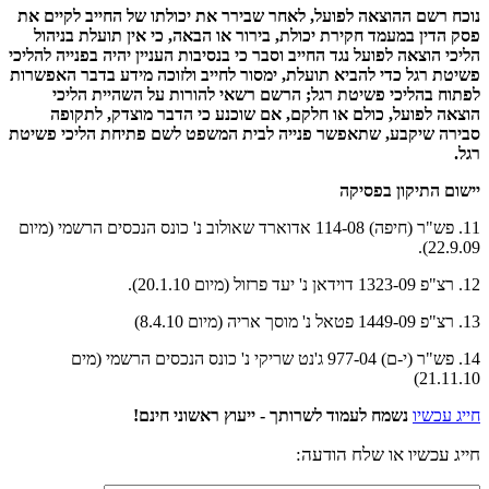
נוכח רשם ההוצאה לפועל, לאחר שבירר את יכולתו של החייב לקיים את
פסק הדין במעמד חקירת יכולת, בירור או הבאה, כי אין תועלת בניהול
הליכי הוצאה לפועל נגד החייב וסבר כי בנסיבות העניין יהיה בפנייה להליכי
פשיטת רגל כדי להביא תועלת, ימסור לחייב ולזוכה מידע בדבר האפשרות
לפתוח בהליכי פשיטת רגל; הרשם רשאי להורות על השהיית הליכי
הוצאה לפועל, כולם או חלקם, אם שוכנע כי הדבר מוצדק, לתקופה
סבירה שיקבע, שתאפשר פנייה לבית המשפט לשם פתיחת הליכי פשיטת
רגל.
יישום התיקון בפסיקה
11. פש"ר (חיפה) 114-08 אדוארד שאולוב נ' כונס הנכסים הרשמי (מיום
22.9.09).
12. רצ"פ 1323-09 דוידאן נ' יעד פרזול (מיום 20.1.10).
13. רצ"פ 1449-09 פטאל נ' מוסך אריה (מיום 8.4.10)
14. פש"ר (י-ם) 977-04 ג'נט שריקי נ' כונס הנכסים הרשמי (מים
21.11.10)
חייג עכשיו
נשמח לעמוד לשרותך - ייעוץ ראשוני חינם!
חייג עכשיו או שלח הודעה: