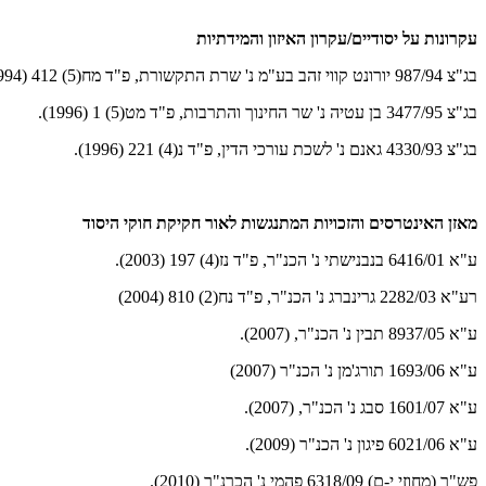
עקרונות על יסודיים/עקרון האיזון והמידתיות
בג"צ 987/94 יורונט קווי זהב בע"מ נ' שרת התקשורת, פ"ד מח(5) 412 (1994).
בג"צ 3477/95 בן עטיה נ' שר החינוך והתרבות, פ"ד מט(5) 1 (1996).
בג"צ 4330/93 גאנם נ' לשכת עורכי הדין, פ"ד נ(4) 221 (1996).
מאזן האינטרסים והזכויות המתנגשות לאור חקיקת חוקי היסוד
ע"א 6416/01 בנבנישתי נ' הכנ"ר, פ"ד נז(4) 197 (2003).
רע"א 2282/03 גרינברג נ' הכנ"ר, פ"ד נח(2) 810 (2004)
ע"א 8937/05 תבין נ' הכנ"ר, (2007).
ע"א 1693/06 תורג'מן נ' הכנ"ר (2007)
ע"א 1601/07 סבג נ' הכנ"ר, (2007).
ע"א 6021/06 פיגון נ' הכנ"ר (2009).
פש"ר (מחוזי י-ם) 6318/09 פהמי נ' הכרנ"ר (2010).