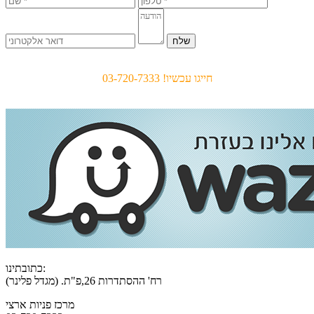
מרכז פניות ארצי - 24 שעות
חייגו עכשיו! 03-720-7333
כתובתינו:
רח' ההסתדרות 26,פ"ת. (מגדל פלינר)
מרכז פניות ארצי