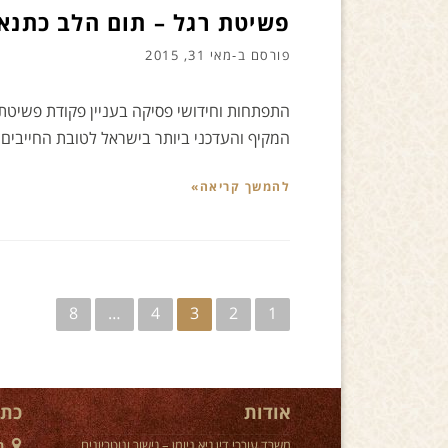
פשיטת רגל – תום הלב כתנא
פורסם ב-
מאי 31, 2015
המקיף והעדכני ביותר בישראל לטובת החייבים
להמשך קריאה»
ניווט
8
…
4
3
2
1
אודות
כתו
משרד עורכי דין גיא ניומן – גישור ונוטריונים
ר