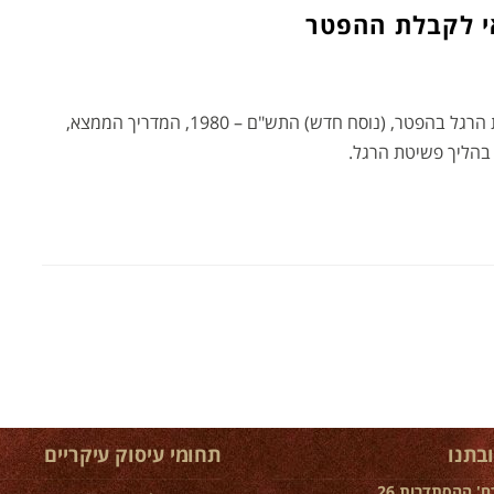
י לקבלת ההפטר
התפתחות וחידושי פסיקה בעניין פקודת פשיטת הרגל בהפטר, (נוסח חדש) התש"ם – 1980, המדריך הממצא,
 בהליך פשיטת הרגל.
בתנו
תחומי עיסוק עיקריים
ח' ההסתדרות 26,