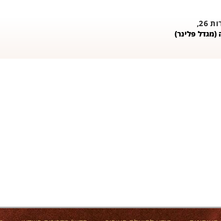
26,
(מגדל פלינר)