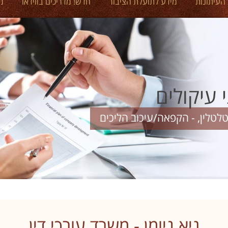
 העיתונות
מידע לתועלת הציבור
חדש! מדריכים בווידאו
מ
 עיקולים
לטלין, - הקפאה/עיכוב הליכים
גיא ניומן - משרד עורכי דין