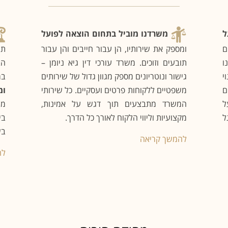
משרדנו מוביל בתחום הוצאה לפועל
ל
ם
ומספק את שירותיו, הן עבור חייבים והן עבור
תי
ו
תובעים וזוכים. משרד עורכי דין גיא ניומן –
הב
י
גישור ונוטריונים מספק מגוון גדול של שירותים
במ
ם
משפטיים ללקוחות פרטים ועסקיים. כל שירותי
ומ
ל
המשרד מתבצעים תוך דגש על אמינות,
מש
ל
מקצועיות וליווי הלקוח לאורך כל הדרך.
בי
בש
להמשך קריאה
לה