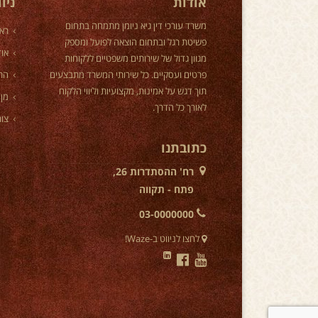
אודות
ניו
משרד עורכי דין גיא ניומן מתמחה בתחום
רא
פשיטת רגל ובתחום הוצאה לפועל ומספק
אוד
מגוון גדול של שירותים משפטיים ללקוחות
פרטים ועסקיים. כל שירותי המשרד מתבצעים
הת
תוך דגש על אמינות, מקצועיות וליווי הלקוח
מן 
לאורך כל הדרך.
צור
כתובתנו
רח' ההסתדרות 26,
פתח - תקווה
03-0000000
לחצו לניווט ב-Waze!