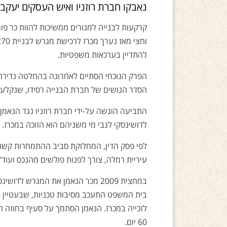
נאבקו חברת רוזניו ואיש העסקים יעקב ד
‎‎קרקעות לבנייה למגורים ממשיכות להוות כר 
להתדיין בערכאות משפטיות.
‏הפרק הנוכחי הסתיים לאחרונה בהחלטה נדירה
הסדר הנושים של חברת הבנייה רסידו, שנקלע
התביעה הוגשה על-ידי חברת רוזניו נגד הנאמן 
לדושינסקי לגבי מי משניהם הוא הזוכה במכרז.
‏לפי פסק הדין, המחלוקת סביב ההתמחרות קשור
עיריית רמלה, צורך לפנות פולשים מהנכס ועוד"
‏במחצית 2009 מכר הנאמן את המגרש 
בית המשפט התעכב מסיבות טכניות, שבעטיין - 
לזכייה במכרז. הנאמן הסתמך על סעיף בחוזה
60 יום.