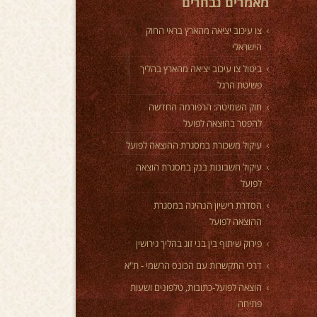
מאמרים נבחרים
צו עיכוב יציאה מהארץ בראי החוק
הישראלי
ביטול צו עיכוב יציאה מהארץ בהליך
פשיטת הרגל
חוק השמיטה: הרפורמה החדשה
להפטר בהוצאה לפועל
עיקול משכורת במסגרת ההוצאה לפועל
עיקול חשבונות בנק במסגרת הוצאה
לפועל
הסדרת רישיון הנהיגה במסגרת
ההוצאה לפועל
פירוק שיתוף בין בני זוג בהליך גירושין
דרכי התקשרות עם הכונס הרשמי - ת"א
הוצאה לפועל-כתובות, טלפונים ושעות
פתיחה