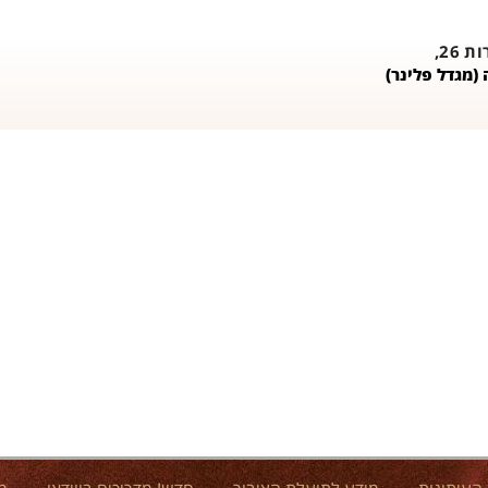
26,
(מגדל פלינר)