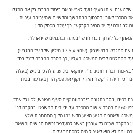
שלטענתו אותו סעיף נועד לאפשר את ביטול המכרז רק אם התגלו
טל את המכרז לאור "הסכסוך המתמשך והקשיים שהערימה עיריית
ם-לב נוכח עליית מחיר הקרקע", כך עולה מפסק הדין.
מן יוכל לערוך מכרז חדש "במועד ובתנאים שייראו לו".
‏ל"גלובס" נודע כי חברת "מקימים" סיכמה לקנות את המגרש מדושינסקי (שהציע 17.5 מיליון שקל על המגרש)
א-כוח חברת רוזניו, עו"ד יחזקאל ביניש, עולה כי ביניש (בעלה
בור כי יהיה זה "קשה מאד לתקוף את פסק הדין בערעור בבית
 רסידו, מסר בתגובה כי "בחוזה קיים סעיף מפורש, לפיו כל אחד
מהצדדים להסכם יכול לסגת מההסכם מקום וחלפו 60 יום בטרם אישור ההסכם על-ידי בית המשפט. במקרה דנן
משפט ולאחריה הגיע מציע חדש. זהו הליך התמחרות שלא
ין במקרה שכזה כל עוררין באשר להעדפת זכויות הנושים והשאת
 וממילא הוא לא יכול היה להסתמך עליה.