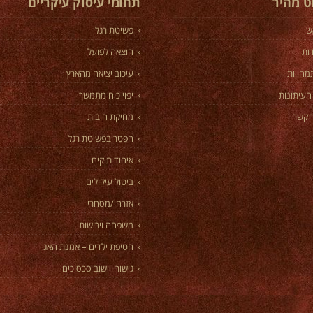
וט מהיר
תחומי עיסוק עיקריים
שי
פשיטת רגל
ות
הוצאה לפועל
מחויות
עיכוב יציאה מהארץ
העיתונות
יפוי כוח מתמשך
 קשר
מחיקת חובות
הפטר בפשיטת רגל
איחוד תיקים
ביטול עיקולים
אזרחי/מסחרי
משפחה וירושות
חטיפת ילדים – אמנת האג
גישור ויישוב סכסוכים