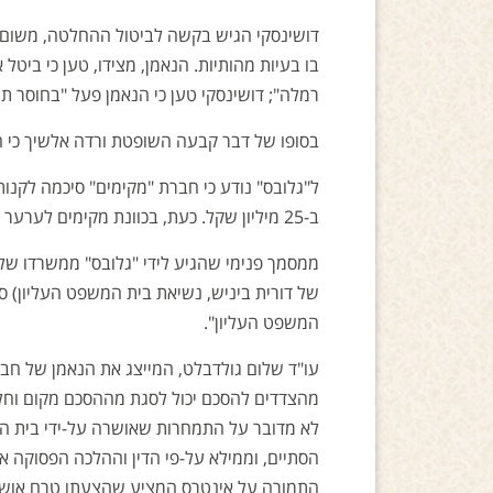
‏דושינסקי הגיש בקשה לביטול ההחלטה, משום 
בו בעיות מהותיות. הנאמן, מצידו, טען כי בי
רמלה"; דושינסקי טען כי הנאמן פעל "בחוסר תו
בסופו של דבר קבעה השופטת ורדה אלשיך כי הנא
ב-25 מיליון שקל. כעת, בכוונת מקימים לערער על ההחלטה לבית המשפט העליון, כך מסרה החברה ל"גלובס".
‏ממסמך פנימי שהגיע לידי "גלובס" ממשרדו של ב
של דורית ביניש, נשיאת בית המשפט העליון) ס
המשפט העליון".
עו"ד שלום גולדבלט, המייצג את הנאמן של חברת
לא מדובר על התמחרות שאושרה על-ידי בית ה
הסתיים, וממילא על-פי הדין וההלכה הפסוקה א
התמורה על אינטרס המציע שהצעתו טרם אושרה,