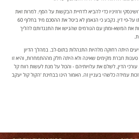
ינסקי ורוזיניו כדי להביא לדחיית הבקשות על הסף. למרות זאת
התברר כי הנאמן פעל בתום-לב ובהתאם לחובתו על-פי דין. נקבע כי הנאמן לא ביטל את ההסכם מיד בחלוף 60
ות את המשא-ומתן עם הגורמים שהגישו את התנגדותם להליך
ת.
עים היתה רחוקה מלהיות התנהלות בתום-לב. במהלך הדיון
טענות חברת מקימים שאינה ולא היתה חלק מההתמחרות, והיא זו
רכי הדין, לשלם את עלויותיהם - והכול על מנת לעשות רווח קל
ות עמידה כלשהי בעניין זה. האמור הינו בבחינת 'הקול קול יעקב