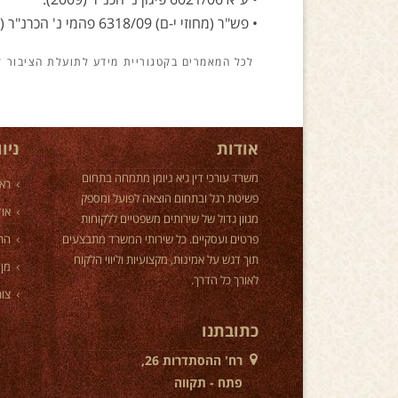
• ע"א 6021/06 פיגון נ' הכנ"ר (2009).
• פש"ר (מחוזי י-ם) 6318/09 פהמי נ' הכרנ"ר (2010).
מידע לתועלת הציבור
אודות
ניו
משרד עורכי דין גיא ניומן מתמחה בתחום
רא
פשיטת רגל ובתחום הוצאה לפועל ומספק
אוד
מגוון גדול של שירותים משפטיים ללקוחות
פרטים ועסקיים. כל שירותי המשרד מתבצעים
הת
תוך דגש על אמינות, מקצועיות וליווי הלקוח
מן 
לאורך כל הדרך.
צור
כתובתנו
רח' ההסתדרות 26,
פתח - תקווה