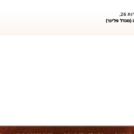
26,
(מגדל פלינר)