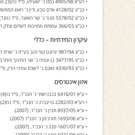
• רע"א 4905/98 גמזו נ' ישעיהו, פ"ד נה(3), 360 (2001).
• בג"צ 4128/02 אדם טבע ודין נ' ראש הממשלה, פ"ד נח(3) 58003(2004).
• בג"צ 5578/02 מנור נ' שר האוצר, פ"ד נט(1) 729(2004).
• בג"צ 366/03 עמותת מחויבות לשלום וצדק חברתי נ' שר האוצר (2005).
עיקרון המידתיות – כללי
• בג"צ 987/94 יורונט קווי זהב בע"מ נ' שרת התקשורת, פ"ד מח(5) 412 (1994).
• בג"צ 3477/95 בן עטיה נ' שר החינוך והתרבות, פ"ד מט(5) 1 (1996).
• בג"צ 4330/93 גאנם נ' לשכת עורכי הדין, פ"ד נ(4) 221 (1996).
איזון אינטרסים
• ע"א 6416/01 בנבנישתי נ' הכנ"ר, פ"ד נז(4) 197 (2003).
• רע"א 2282/03 גרינברג נ' הכנ"ר, פ"ד נח(2) 810 (2004)
• ע"א 8937/05 תבין נ' הכנ"ר, (2007).
• ע"א 1693/06 תורג'מן נ' הכנ"ר (2007)
• ע"א 1601/07 סבג נ' הכנ"ר, (2007).