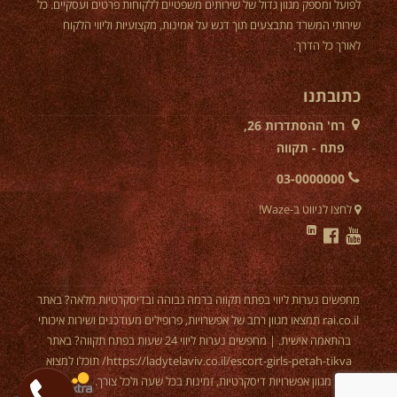
לפועל ומספק מגוון גדול של שירותים משפטיים ללקוחות פרטים ועסקיים. כל
שירותי המשרד מתבצעים תוך דגש על אמינות, מקצועיות וליווי הלקוח
לאורך כל הדרך.
כתובתנו
רח' ההסתדרות 26,
פתח - תקווה
03-0000000
לחצו לניווט ב-Waze!
מחפשים
נערות ליווי בפתח תקווה
ברמה גבוהה ובדיסקרטיות מלאה? באתר
rai.co.il תמצאו מגוון רחב של אפשרויות, פרופילים מעודכנים ושירות איכותי
בהתאמה אישית. | מחפשים נערות ליווי 24 שעות בפתח תקווה? באתר
https://ladytelaviv.co.il/escort-girls-petah-tikva/
תוכלו למצוא
מגוון אפשרויות דיסקרטיות, זמינות בכל שעה ולכל צורך.