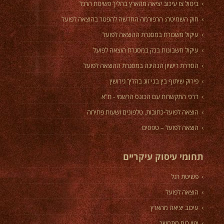
ביטול צו עיכוב יציאה מהארץ בהליך פשיטת הרגל
חוק השמיטה: הרפורמה החדשה להפטר בהוצאה לפועל
עיקול משכורת במסגרת ההוצאה לפועל
עיקול חשבונות בנק במסגרת הוצאה לפועל
הסדרת רישיון הנהיגה במסגרת ההוצאה לפועל
פירוק שיתוף בין בני זוג בהליך גירושין
דרכי התקשרות עם הכונס הרשמי - ת"א
הוצאה לפועל-כתובות, טלפונים ושעות פתיחה
הוצאה לפועל – טפסים
תחומי עיסוק עיקריים
פשיטת רגל
הוצאה לפועל
עיכוב יציאה מהארץ
יפוי כוח מתמשך