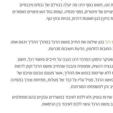
זוגו, חשש נוסף הינו מה יעלה בגורלם של נכסים פיננסיים
ויים של פיטורים, כספי פנסיה, קופות גמל ו/או פיצויים האמורים
קין כגון תאונות דרכים, נכויות ונזקי גוף.
 רגל
נכון שילווה את החייב פושט הרגל במהלך ההליך וינווט אותו
החובות לחלוטין, נודעת חשיבות מכרעת.
עיקר עיסוקו המרכזי הינו הגנה על חייבים פושטי רגל. חשוב
ליגנציה רגשית, אמפטיה והבנה שהחייב פושט הרגל זקוק לדמות
ח ללא שריטות בנפש את ההליך, אשר מעצם טבעם וטיבם של
פושט הרגל, מטיל עליו צל כבד של מטלות, מתיחות וצורך בתמיכה
ייב והן למשפחתו המורחבת.
 שירות בוטיק ולא ללכת לאיבוד במשרדים ענקיים בהם מתחלפים
 פושט הרגל עשוי ללכת לאיבוד בין הכיסאות.