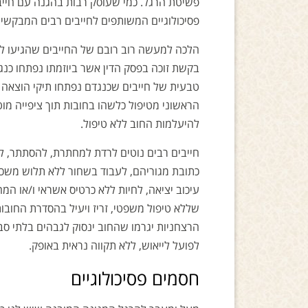
פשיטת הרגל. כמי שעוסק רבות בהגנה עם חייב
פסיכולוגיים המשותפים לחייבים רבים המבקשי
הלכה למעשה רוב רובם של החייבים שהגיעו ל
בקשת זוכה בפסק הדין אשר ביוזמתו נפתחו כנגד
טבעית של חייבים שכנגדם נפתחו תיקי הוצאה 
הראשוני מטיפול כלשהו בחובות תוך ציפייה מו
להיעלמות החוב ללא טיפול.
חייבים רבים נוטים לרדת למחתרת, להסתתר, ל
כתובת מגוריהם, לעבוד בשחור ללא תלוש משכור
עיכוב יציאה, לחיות ללא כרטיס אשראי ו/או המ
שללא טיפול משפטי, זריז ויעיל בהסדרת החובו
הרצחניות יגרמו שהחוב ינסוק לגבהים בלתי סבי
לפועל לייאוש, ללא תקווה נראית באופק.
חסמים פסיכולוגיים