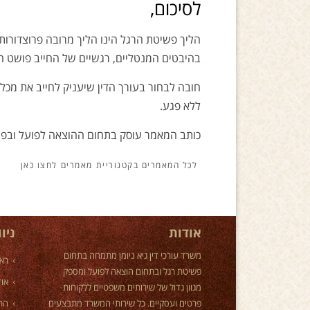
לסיכום,
הליך פשיטת הרגל הינו הליך מרובה פרוצדורות 
בהיבטים המנטליים, רגשיים של החייב פושט ה
חובה לבחור בעורך הדין שיעניק לחייב את מכל
ללא פגע.
כותב המאמר עוסק בתחום ההוצאה לפועל ובפשיט
מאמרים
אודות
ניו
משרד עורכי דין גיא ניומן מתמחה בתחום
רא
פשיטת רגל ובתחום הוצאה לפועל ומספק
אוד
מגוון גדול של שירותים משפטיים ללקוחות
פרטים ועסקיים. כל שירותי המשרד מתבצעים
הת