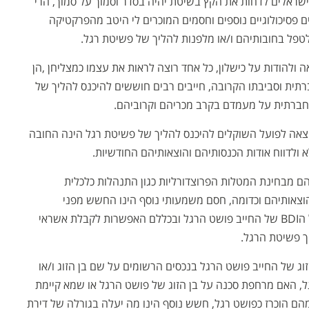
שראלים לדחות את הקץ בשיטת יהיה בסדר וסמוך על סמוך, הרי
 פסיכולוגיים נוספים וחסמים המוכרים לי היטב מהפרקטיקה
טפל בחובותיהם ו/או מלפנות להליך של פשיטת רגל.
להודות על כישלון, כל אחד רוצה לראות את עצמו כמצליחן ,הן
ברתית וסביבתו הקרובה, חייבים רבים חוששים להיכנס להליך של
חברתית על מעמדם בקרב מכריהם וקרוביהם.
צאה לפועל השוקלים להיכנס להליך של פשיטת רגל הינה החובה
 ולדווח אודות הכנסותיהם והוצאותיהם החודשיות.
הם מבחינת המטלות הפרוצדורליות כגון התנהלות כלכלית
וצאותיהם וכדומה, חסם משמעותי נוסף הינו החשש מפני
ההשלכות העתידיות של הליך פשיטת הרגל על הBDI של החייב פושט הרגל ובכללם האפשרות לקבלת אשראי
ך פשיטת הרגל.
זוג של החייב פושט הרגל בנכסים הרשומים על שם בן הזוג ו/או
רגל, האם מרחפת סכנה על בן הזוג של פושט הרגל או שמא קיימת
מהם הוכרז כפושט רגל, חשש נוסף הינו מה יעלה בגורלה של דירת