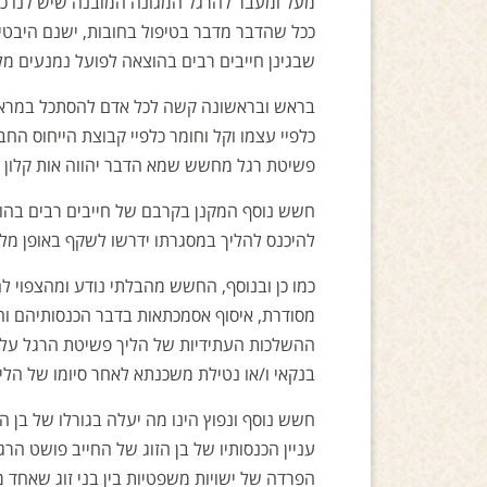
מעל ומעבר להרגל המגונה המובנה שיש לנו כי
ככל שהדבר מדבר בטיפול בחובות, ישנם היבטים
שבגינן חייבים רבים בהוצאה לפועל נמנעים מל
בראש ובראשונה קשה לכל אדם להסתכל במראה ו
כלפיי עצמו וקל וחומר כלפיי קבוצת הייחוס הח
פשיטת רגל מחשש שמא הדבר יהווה אות קלון 
חשש נוסף המקנן בקרבם של חייבים רבים בהו
להיכנס להליך במסגרתו ידרשו לשקף באופן מלא
כמו כן ובנוסף, החשש מהבלתי נודע ומהצפוי ל
מסודרת, איסוף אסמכתאות בדבר הכנסותיהם וה
בנקאי ו/או נטילת משכנתא לאחר סיומו של הלי
חשש נוסף ונפוץ הינו מה יעלה בגורלו של בן ה
עניין הכנסותיו של בן הזוג של החייב פושט ה
הפרדה של ישויות משפטיות בין בני זוג שאחד 