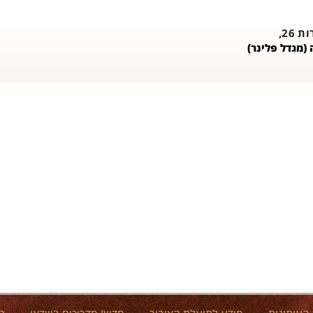
26,
(מגדל פלינר)