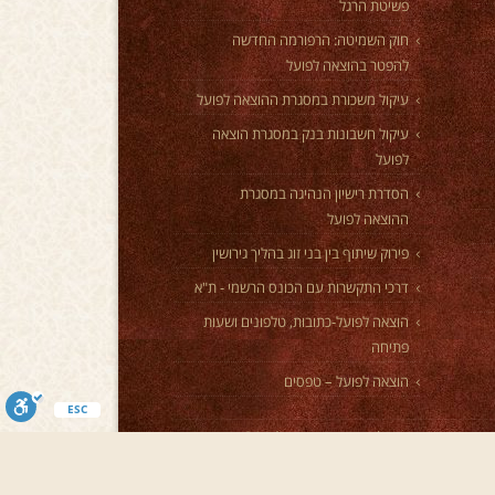
פשיטת הרגל
חוק השמיטה: הרפורמה החדשה
להפטר בהוצאה לפועל
עיקול משכורת במסגרת ההוצאה לפועל
עיקול חשבונות בנק במסגרת הוצאה
לפועל
הסדרת רישיון הנהיגה במסגרת
ההוצאה לפועל
פירוק שיתוף בין בני זוג בהליך גירושין
דרכי התקשרות עם הכונס הרשמי - ת"א
הוצאה לפועל-כתובות, טלפונים ושעות
פתיחה
הוצאה לפועל – טפסים
ESC
ברמה גבוהה ובדיסקרטיות מלאה? באתר rai.co.il תמצאו מגוון רחב של אפשרויות, פרופילים מעודכנים ושירות איכותי בהתאמה אישית. | מחפשים נערות ליווי 24 שעות בפתח
ון אפשרויות דיסקרטיות, זמינות בכל שעה ולכל צורך.