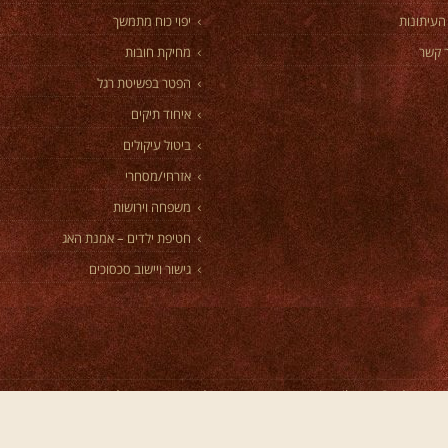
העיתונות
יפוי כוח מתמשך
 קשר
מחיקת חובות
הפטר בפשיטת רגל
איחוד תיקים
ביטול עיקולים
אזרחי/מסחרי
משפחה וירושות
חטיפת ילדים – אמנת האג
גישור ויישוב סכסוכים
תקווה? באתר
https://ladytelaviv.co.il/escort-girls-petah-tikva/
תוכלו למצוא מגו