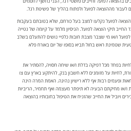
ים בהוצאה לפועל וחייבים פושטי רגל, הנני נחשף לחסמים
ם לעבור מההוצאה לפועל ולפתוח בהליך של פשיטת רגל.
הוצאה לפועל נקלעו למצב בעל כורחם, שלא בטובתם בעקבות
 החייב תיקי הוצאה לפועל. הניסיון מלמד על קיומה של נטייה
לפועל ו/או מי שצבר מצבת חובות כלפיי נושים להתעלם בשלב
טעית שטמינת ראש בחול תביא בסופו של יום באורח פלא
חיות בפחד מכל דפיקה בדלת ו/או שיחה חסויה, להסתיר את
ת, לחיות על מזומנים ללא חשבון בנק, להיתקע בארץ עם צו
חאות ופעמים רבות אף ללא רישיון נהיגה. האמת המרה הינה
ת ו/או מחיקתם הבעיה לא תיפתר מעצמה ואף תחמיר, הריביות
רים ויוביל את החייב שהזניח את הטיפול בחובותיו בהוצאה