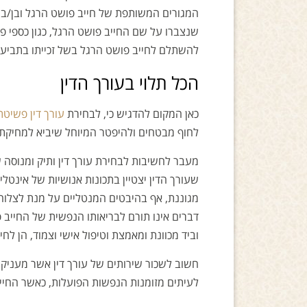
המגורים המשותפת של חייב פושט הרגל ובן/בת 
שנצברו על שם החייב פושט הרגל, כגון כספי פיצ
להשתלם לחייב פושט הרגל בשל זכייתו בתביעת נזי
הכל תלוי בעורך הדין
כאן המקום להדגיש כי, לבחירת
עורך דין פשיטת
לחוף מבטחים ולהיפטר המיוחל שיביא למחיקת 
מעבר לחשיבות לבחירת עורך דין ותיק ומנוסה ש
שעורך הדין יצטיין בתכונות אנושיות של אינט
מגוננת, אף בהיבטים המנטליים על מנת לצלו
דברים אינו תורם לבריאותו הנפשית של החייב 
וביד מכוונת ומאמצת וטיפול אישי וצמוד, הן לח
חשוב לשכור שירותים של עורך דין אשר מעניק
לעיתים מזומנות הנפשות הפועלות, כאשר החייב