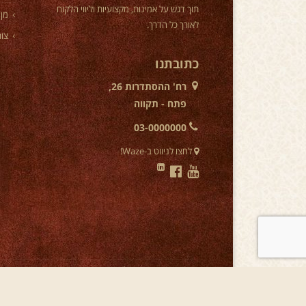
תוך דגש על אמינות, מקצועיות וליווי הלקוח
מן 
לאורך כל הדרך.
צור
כתובתנו
רח' ההסתדרות 26,
פתח - תקווה
03-0000000
לחצו לניווט ב-Waze!
מחפשים
נערות ליווי בפתח תקווה