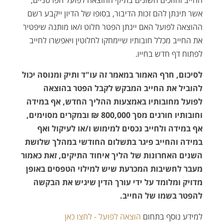
החייב והזוכים השונים בתיקי ההוצאה לפועל הפרטניים,
אשר תינתן להם זכות הדיבור, בסופו של הדיון ייקבע רשם
ההוצאה לפועל האם יינתן הפטר חלוט ו/או מותנה שיפטיר
את החייב מכלל חובותיו שיימחקו לחלוטין ויאפשרו לחייב
לפתוח דף חדש בחייו.
לסיכום, חרף האמור במאמר זה עו"ד ותיק ומנוסה יכול
להוביל את החייב המבקש לקבל הפטר בהוצאה
לפועל מחובותיו באמצעות ההליך החדש, אף במידה
וחובותיו חורגים מסך 800,000 ₪ ובמקרים מסוימים,
אף במידה ולחייב נכסים למימוש ו/או לעיקול ואף
במידה והחייב פיגר בתשלום החודשי במהלך שלושת
השנים האחרונות של הליך איחוד התיקים, זאת כאמור
מעבר לחשיבות המכרעת שיש למילוי הטפסים באופן
מדויק ומלומד על ידי עורך הדין שיגיש את הבקשה
להפטר בשמו של החייב.
למידע נוסף בתחום
הוצאה לפועל - לחצו כאן