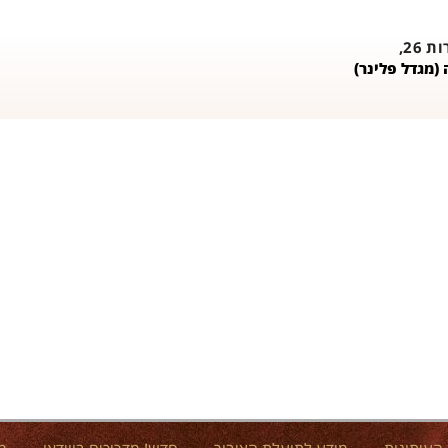
26,
(מגדל פלינר)