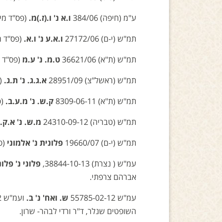
ע"מ (חיפה) 384/06
ו.א נ' ו.(ז.)מ.
(פס"ד מיום 28.3.07, פורסם בפדאור כב' השופטים שט
תמ"ש (י-ם) 27172/06
ו.א.ע נ' ו.א.
(פס"ד מיום 27.1.09, פורסם בפדא
תמ"ש (ת"א) 36621/06
ט.מ. נ' ע.מ
(פס"ד מיום 25.11.09, פורסם בפ
תמ"ש (ראשל"צ) 28951/09
א.ג.ג. נ' ת.ג.
(פס
תמ"ש (ת"א) 8309-06-11
ק.ש. נ' מ.ע.ב.
(פס"ד מ
תמ"ש (טבריה) 24310-09-12
מ.ש. נ' א.ק.
תמ"ש (י-ם) 19660/07
פלונית נ' אלמוני
(פס"ד מיום
עמ"ש ( נצרת) 38844-10-13,
פלוני נ' פלונ
אברהם צרפתי.
עמ"ש 55785-02-12
ש. ואח' נ' ב.
ועמ"ש 39526-03-12
השופטים שנלר, ד"ר ורדי לבהר- שרון.