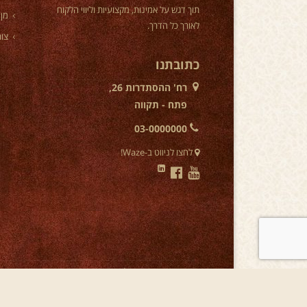
תוך דגש על אמינות, מקצועיות וליווי הלקוח
מן 
לאורך כל הדרך.
צור
כתובתנו
רח' ההסתדרות 26,
פתח - תקווה
03-0000000
לחצו לניווט ב-Waze!
מחפשים
נערות ליווי בפתח תקווה