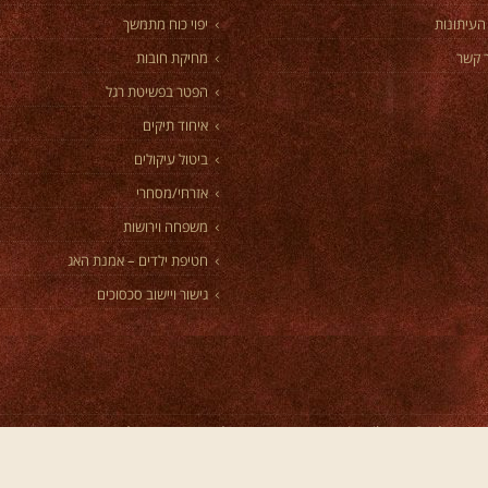
העיתונות
יפוי כוח מתמשך
 קשר
מחיקת חובות
הפטר בפשיטת רגל
איחוד תיקים
ביטול עיקולים
אזרחי/מסחרי
משפחה וירושות
חטיפת ילדים – אמנת האג
גישור ויישוב סכסוכים
תקווה? באתר
https://ladytelaviv.co.il/escort-girls-petah-tikva/
תוכלו למצוא מגו