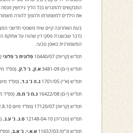
המבקשים להתגרש בכל הליך גירושין מנסה כל
את הילדים למשמורתו ולהפוך להורה משמורן
בעת האחרונה קיים שיח משפטי חדשני המבק
כדבר שבשגרה פסקי דין שהורו על אחזקת ה
המשמורנית באופן טבעי.
תמ"ש (קריות) 10440/07
פלונית נ' פלוני
(פס"
תמ"ש (י-ם) 3481-09
א.ק. נ' ל.ק.
(פס"ד מיום 28.4.11, פורסם בנבו), השו
תמ"ש (א"י) 1701/05
ג.ה נ' ג.ד.
(פס"ד מיום 12.12.08, פורסם בפדאור), כב' השופטת אש
תמ"ש (י-ם) 16422/08
ג.מ נ' מ.מ.
(פס"ד מיום 21.10.09, פורסם בפדאור),
תמ"ש (קריות) 17120/07 (פס"ד מיום 22.8.10, פורסם בפדאור),כב' השופט סילמן.
תמ"ש (טבריה) 12148-04-10
ס.ג. נ' ע.ג.
(פס"ד
תמ"ש (כ"ס) 11657/03
א.א.י. נ' א.ב.
(פס"ד מיום 16.6.11, פו