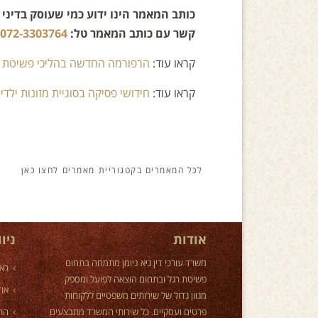
כותב המאמר הינו ידוע כמי שעוסק בדיני 
קשר עם כותב המאמר טל:
072-3303764
קראו עוד:
הרפורמה החדשה בהליכי פשיטת 
קראו עוד:
חידושי פסיקה בסוגיית מזונות ילדי
מאמרים
אודות
ניו
משרד עורכי דין גיא ניומן מתמחה בתחום
רא
פשיטת רגל ובתחום הוצאה לפועל ומספק
אוד
מגוון גדול של שירותים משפטיים ללקוחות
פרטים ועסקיים. כל שירותי המשרד מתבצעים
הת