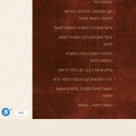
פשיטת הרגל
חוק השמיטה: הרפורמה החדשה
להפטר בהוצאה לפועל
עיקול משכורת במסגרת ההוצאה לפועל
עיקול חשבונות בנק במסגרת הוצאה
לפועל
הסדרת רישיון הנהיגה במסגרת
ההוצאה לפועל
פירוק שיתוף בין בני זוג בהליך גירושין
דרכי התקשרות עם הכונס הרשמי - ת"א
הוצאה לפועל-כתובות, טלפונים ושעות
פתיחה
הוצאה לפועל – טפסים
ESC
ברמה גבוהה ובדיסקרטיות מלאה? באתר rai.co.il תמצאו מגוון רחב של אפשרויות, פרופילים מעודכנים ושירות איכותי בהתאמה אישית. | מחפשים נערות ליווי 24 שעות בפתח
ון אפשרויות דיסקרטיות, זמינות בכל שעה ולכל צורך.