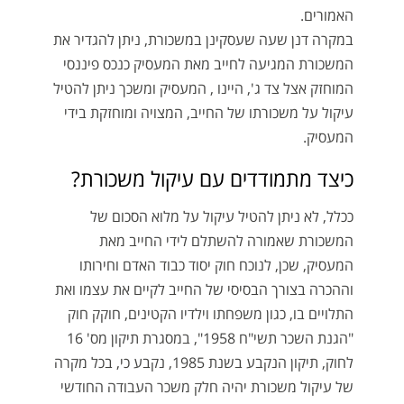
האמורים.
במקרה דנן שעה שעסקינן במשכורת, ניתן להגדיר את
המשכורת המגיעה לחייב מאת המעסיק כנכס פיננסי
המוחזק אצל צד ג', היינו , המעסיק ומשכך ניתן להטיל
עיקול על משכורתו של החייב, המצויה ומוחזקת בידי
המעסיק.
כיצד מתמודדים עם עיקול משכורת?
ככלל, לא ניתן להטיל עיקול על מלוא הסכום של
המשכורת שאמורה להשתלם לידי החייב מאת
המעסיק, שכן, לנוכח חוק יסוד כבוד האדם וחירותו
וההכרה בצורך הבסיסי של החייב לקיים את עצמו ואת
התלויים בו, כגון משפחתו וילדיו הקטינים, חוקק חוק
"הגנת השכר תשי"ח 1958", במסגרת תיקון מס' 16
לחוק, תיקון הנקבע בשנת 1985, נקבע כי, בכל מקרה
של עיקול משכורת יהיה חלק משכר העבודה החודשי