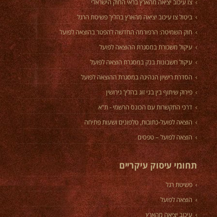
צו עיכוב יציאה מהארץ בראי החוק הישראלי
ביטול צו עיכוב יציאה מהארץ בהליך פשיטת הרגל
חוק השמיטה: הרפורמה החדשה להפטר בהוצאה לפועל
עיקול משכורת במסגרת ההוצאה לפועל
עיקול חשבונות בנק במסגרת הוצאה לפועל
הסדרת רישיון הנהיגה במסגרת ההוצאה לפועל
פירוק שיתוף בין בני זוג בהליך גירושין
דרכי התקשרות עם הכונס הרשמי - ת"א
הוצאה לפועל-כתובות, טלפונים ושעות פתיחה
הוצאה לפועל – טפסים
תחומי עיסוק עיקריים
פשיטת רגל
הוצאה לפועל
עיכוב יציאה מהארץ