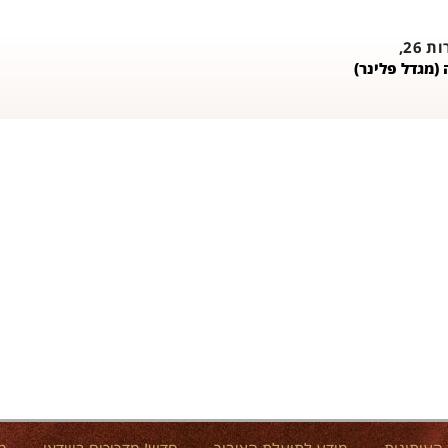
26,
(מגדל פלינר)