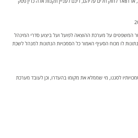
(ב) החלטות, צווים ומסמכים שסעיפים 81, 81א, או 81א1 לחוק חלים עליהם, דינם לעניין תקנות אלה כדין פסק
שר המשפטים על מערכת ההוצאה לפועל ועל ביצוע סדרי המינהל
לפועל לפי סעיף 4(ב) לחוק, ונתונות לו מכוח הסעיף האמור כל הסמכויות הנתונות למנהל לשכת
כויותיו לסגנו, מי שממלא את מקומו בהעדרו, וכן לעובד מערכת