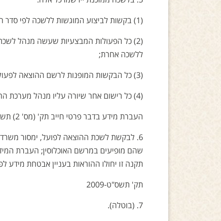
5. בלשכה ממוכנת יירשמו כל אלה:
(1) בקשות לביצוע המוגשות ללשכה לפי סדר הגשתן על פרטיהן ופרטי החייבים המפורטים בהן;
(2) כל הפעולות המבצעיות שעשה מנהל לשכת
ללשכה אחרת;
(3) כל הבקשות המופנות לרשם ההוצאה לפעול לפי הוראות החוק ותקנות אלה;
(4) כל רישום אחר שיורה עליו מנהל מערכת ההוצאה לפועל.
העברת מידע בדבר פרטי חייב תק' (מס' 2) תשס"ט-2009
6. לבקשת לשכת ההוצאה לפועל, ימסור משרד 
שהם מופיעים במרשם האוכלוסין; העברת המיד
תקנה זו יחולו ההוראות בעניין אבטחת מידע לפי 
תק' תשס"ט-2009
7. (בוטלה).