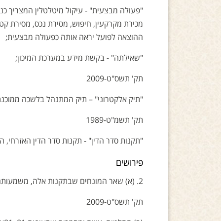
"פעולה מבצעית" - עיקול מיטלטלין המצריך כניס
מכירת מקרקעין, חיפוש, מסירת נכס, מסירת קט
ההוצאה לפועל יראה אותה כפעולה מבצעית;
"שאילתה" - בקשת מידע במערכת המיכון;
תק' תשס"ט-2009
"תיק אלקטרוני" – תיק המתנהל בלשכה ממוכנת
תק' תשמ"ט-1989
"תקנות סדר הדין" - תקנות סדר הדין האזרחי, התשמ
פירושים
2. (א) שאר המונחים שבתקנות אלה, משמעותם כמשמעות הנודעת להם בחוק, אם אין כוונה אחרת משתמעת.
תק' תשס"ט-2009