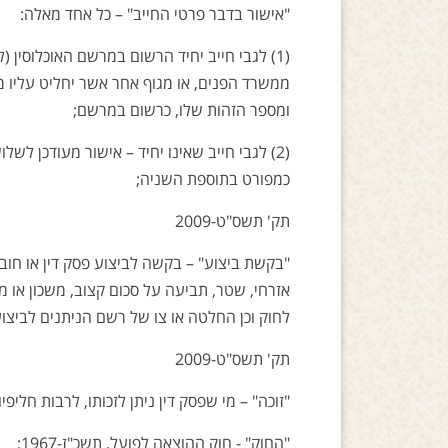
"אישור בדבר פרטי החייב" – כל אחד מאלה:
(1) לגבי חייב יחיד הרשום במרשם האוכלוסין
ממשרד הפנים, או מגוף אחר אשר יחליט עליו 
ומספר הזהות שלו, כרשום במרשם;
(2) לגבי חייב שאינו יחיד – אישור מעודכן ל
כמפורט בתוספת השניה;
תק' תשס"ט-2009
"בקשת ביצוע" – בקשה לביצוע פסק דין או חוב ש
לחוק וכן החלטה או צו של רשם הניתנים לביצוע
תק' תשס"ט-2009
"זוכה" – מי שפסק דין ניתן לזכותו, לרבות חליפיו;
"החוק" - חוק ההוצאה לפועל, תשכ"ז-1967;