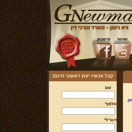
קבל עכשיו יעוץ ראשוני חינם!
שם
ן.
טלפון*
דוא"ל*