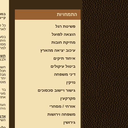
התמחויות
במס
קיימ
כל ז
פשיטת רגל
לאחר
הוצאה לפועל
בסעיף
היתר
מחיקת חובות
מסחר
למחי
עיכוב יציאה מהארץ
תשמ
איחוד תיקים
ולבנ
ביטול עיקולים
חשוב
דיני משפחה
מבלי
יחד 
נזיקין
מוטל
בד ב
גישור ויישוב סכסוכים
מעיק
אתרו
מקרקעין
העדר
אזרחי / מסחרי
הידו
משפחה וירושות
אדם
השיי
גירושין
כלים