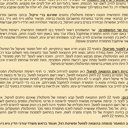
נחוצים לחייב לשם יצור הכנסתו, ואשר בלעדיהם לא יוכל לקיים את מקצועו, מלאכתו, עבו
 משלח ידו, כל זאת בכפוף לכך ששוויים של כלים ומכשירים אלו, לא יעלה על סכום שנקבע בתקנ
פת החמישית הוצגה רשימת מיטלטלין נחוצים
שאינם ברי עיקול
, ובהם: מחשב ומד
ים (בתנאי שאין מדובר במערכת מחשבים) מכונת כביסה, מכשיר טלפון נייח ו/או נייד, בנו
ה לחייב אפשרות הבחירה בטרם ביצוע העיקול, בין מכשיר הטלויזיה ו/או הרדיו-דיסק שברשותו
ות שר המשפטים:
שר המשפטים רשאי להוסיף בצו לתוספת החמישית, רשימת מיטלט
באם ימכרו תהא התמורה שתתקבל בעלת ערך נמוך באופן יחסי לגובה החוב, מטרת רשימה
 לאזן בין הפגיעה שתיגרם לחייב ו/או לבני משפחתו הגרים עימו, לעומת התועלת שתצמח לזו
וי שיתקבל מתמורת החפצים שעוקלו.
 לפטור מעיקול:
בסעיף 22 נקבע חריג אשר בהתקיימו, לא יחול הפטור מעיקול על המיטלט
כרו לעיל, וזאת במידה והחוב נשוא תיק ההוצאה לפועל נוצר כתוצאה מאי תשלום עבור רכ
 ו/או המיטלטלין אותם מבקש הזוכה לעקל, דהיינו, הזוכה רשאי לעקל "כל חפץ ספציפי" 
תיק ההוצאה לפועל נפתח עקב רכישת החפץ הספציפי, וזאת למרות שהחפץ לכאורה אינו
ל היות והינו מופיע ברשימת המיטלטלין הפטורים מעיקול.
ויות רשם ההוצאה לפועל:
כאן המקום להרחיב ולומר, כי חרף רשימת המיטלטלין הפטו
מעיקול המנויים בסעיף 22 לחוק ההוצאה לפועל, רשאי רשם ההוצאה לפועל, בין על פי בקשת ה
, וזאת במידה ומצא כי התמורה הצפויה להתקבל ממכירתם, אין בה כדי להצדיק את הפג
שתיגרם לחייב ובני משפחתו המתגוררים עימו, כ
ה.
ום:
סעיף 22 לחוק ההוצאה לפועל קבע רשימה של מיטלטלין שאינם ניתנים לעיקול, או
 לזכור כי, קיימת אפשרות ממשית להוסיף לרשימה זו פריטי מיטלטלין נוספים בהתאם לשי
 של רשם ההוצאה לפועל, היות ותכליתו של הסעיף הינה לאזן בין הנזק שעשוי להיגרם לחייב ו
 ביתו, אל מול התועלת שעשויה לצמוח לזוכה מתמורת כספי מכר המיטלטלין המעוקלים, ומ
ן בחינה דווקנית של כל מקרה ומקרה לגופו, וזאת בהתאם לסמכות שניתנה לרשם ההו
 בסעיף 22 לחוק.
 המאמר מומחה בהוצאה לפועל ופשיטת רגל, ועומד בראש משרד עורכי הדין גיא ניומ