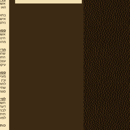
אשר 
ו/או
בתוס
אישי
ניתנ
סמכ
אשר 
הינה
מהשו
חריג
שהוז
החפץ
עצם 
עיקו
סמכ
לחוק
סגור
לסיכ
חשוב
דעתו
לבני
תיתכ
לפועל,
כותב