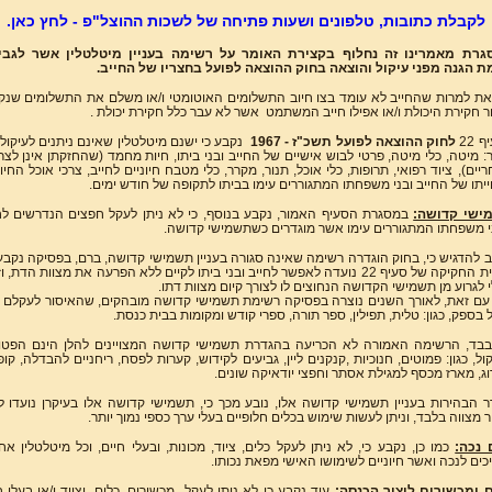
לקבלת כתובות, טלפונים ושעות פתיחה של לשכות ההוצל"פ - לחץ כאן.
גרת מאמרינו זה נחלוף בקצירת האומר על רשימה בעניין מיטלטלין אשר לגבי
ת הגנה מפני עיקול והוצאה בחוק ההוצאה לפועל בחצריו של החייב.
את למרות שהחייב לא עומד בצו חיוב התשלומים האוטומטי ו/או משלם את התשלומים שנק
 חקירת היכולת ו/או אפילו חייב המשתמט אשר לא עבר כלל חקירת יכולת .
 22
לחוק
ההוצאה לפועל תשכ"ז - 1967
נקבע כי ישנם מיטלטלין שאינם ניתנים לעיקול, 
: מיטה, כלי מיטה, פרטי לבוש אישיים של החייב ובני ביתו, חיות מחמד (שהחזקתן אינן לצר
יים), ציוד רפואי, תרופות, כלי אוכל, תנור, מקרר, כלי מטבח חיוניים לחייב, צרכי אוכל החיונ
יתו של החייב ובני משפחתו המתגוררים עימו בביתו לתקופה של חודש ימים.
ישי קדושה:
במסגרת הסעיף האמור, נקבע בנוסף, כי לא ניתן לעקל חפצים הנדרשים לח
י משפחתו המתגוררים עימו אשר מוגדרים כשתשמישי קדושה.
 להדגיש כי, בחוק הוגדרה רשימה שאינה סגורה בעניין תשמישי קדושה, ברם, בפסיקה נקבע 
תכלית החקיקה של סעיף 22 נועדה לאפשר לחייב ובני ביתו לקיים ללא הפרעה את מצוות הדת, 
 לגרוע מן תשמישי הקדושה הנחוצים לו לצורך קיום מצוות דתו.
עם זאת, לאורך השנים נוצרה בפסיקה רשימת תשמישי קדושה מובהקים, שהאיסור לעקלם א
 בספק, כגון: טלית, תפילין, ספר תורה, ספרי קודש ומקומות בבית כנסת.
בד, הרשימה האמורה לא הכריעה בהגדרת תשמישי קדושה המצויינים להלן הינם הפטו
ול, כגון: פמוטים, חנוכיות ,קנקנים ליין, גביעים לקידוש, קערות לפסח, ריחניים להבדלה, קו
ג, מארז מכסף למגילת אסתר וחפצי יודאיקה שונים.
 הבהירות בעניין תשמישי קדושה אלו, נובע מכך כי, תשמישי קדושה אלו בעיקרן נועדו 
ר מצווה בלבד, וניתן לעשות שימוש בכלים חלופיים בעלי ערך כספי נמוך יותר.
 נכה:
כמו כן, נקבע כי, לא ניתן לעקל כלים, ציוד, מכונות, ובעלי חיים, וכל מיטלטלין אח
כים לנכה ואשר חיוניים לשימושו האישי מפאת נכותו.
 ומכשירים ליצור הכנסה:
עוד נקבע כי לא ניתן לעקל מכשירים, כלים, וציוד ו/או בעלי ח