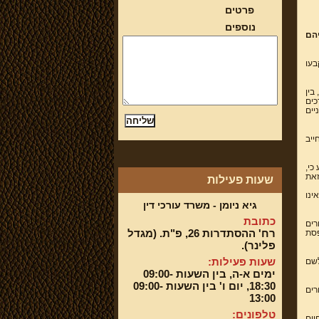
פרטים
נוספים
הם
בעו
בין
כים
יים
ייב
כי,
וזאת
שעות פעילות
ינו
גיא ניומן - משרד עורכי דין
כתובת
רים
רח' ההסתדרות 26, פ"ת. (מגדל
פסת
פלינר).
שעות פעילות:
לשם
ימים א-ה, בין השעות 09:00-
18:30, יום ו' בין השעות 09:00-
רים
13:00
טלפונים:
יים