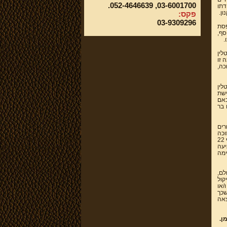
03-6001700, 052-4646639.
דתו
ון.
פקס:
03-9309296
פסת
סף,
.
לין
 זו
כה,
לין
ישת
באם
 בר
רים
זוכה
ובין על פי שיקול דעתו, לקבוע כי לא ניתן לעקל מיטלטלין ספציפיים, למרות שאינם מנויים בסעיף 22
יעה
לומר אין לראות ברשימה המוזכרת בסעיף 22 רשימה
לם,
קול
/או
שכך
צאה
ן.