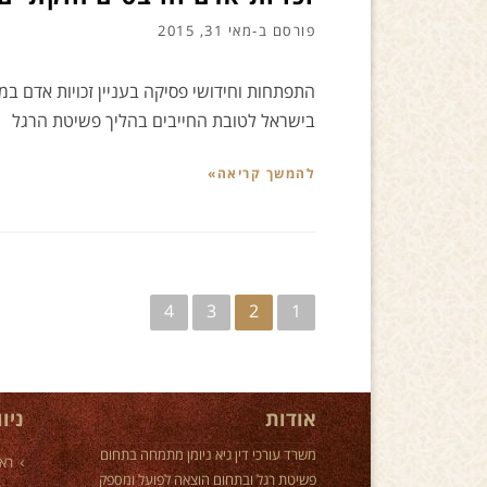
פורסם ב-
מאי 31, 2015
התפתחות וחידושי פסיקה בעניין זכויות אדם ב
בישראל לטובת החייבים בהליך פשיטת הרגל
להמשך קריאה»
ניווט
4
3
2
1
אודות
ניו
משרד עורכי דין גיא ניומן מתמחה בתחום
רא
פשיטת רגל ובתחום הוצאה לפועל ומספק