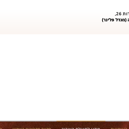
26,
(מגדל פלינר)