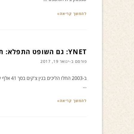
להמשך קריאה»
YNET: גם השופט התפלא: תיק הוצל"פ נגד אדם מת
פורסם ב-
ינואר 19, 2017
ב-2003 הח
…
להמשך קריאה»