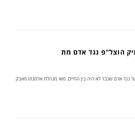
לו הליכים בגין צ'קים בסך 41 אלף ש' נגד אדם שכבר לא היה בין החיים. מאז מנהלת אלמנתו מאבק