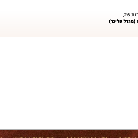
26,
(מגדל פלינר)