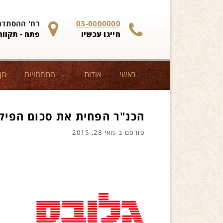
Skip to content
03-0000000
רח' ההסתדרות 
חייגו עכשיו
פתח - תקווה 
ראשי
אודות
התמחויות
מן
הכנ"ר הפחית את סכום הפיקד
פורסם ב-
מאי 28, 2015