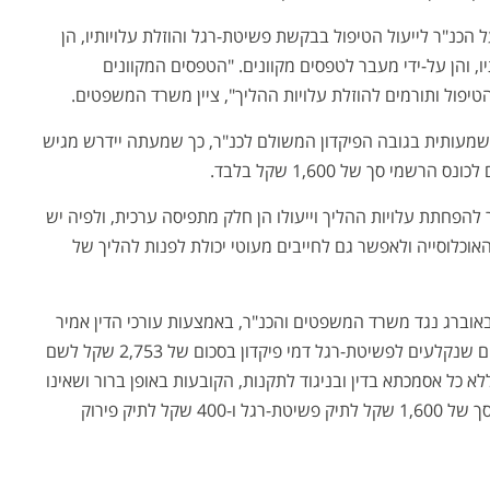
כנ"ר לייעול הטיפול בבקשת פשיטת-רגל והוזלת עלויותיו, הן
ו, והן על-ידי מעבר לטפסים מקוונים. "הטפסים המקוונים
יפול ותורמים להוזלת עלויות ההליך", ציין משרד המשפטים.
שמעותית בגובה הפיקדון המשולם לכנ"ר, כך שמעתה יידרש מגיש
מי סך של 1,600 שקל בלבד.
הפחתת עלויות ההליך וייעולו הן חלק מתפיסה ערכית, ולפיה יש
וכלוסייה ולאפשר גם לחייבים מעוטי יכולת לפנות להליך של
אוברג נגד משרד המשפטים והכנ"ר, באמצעות עורכי הדין אמיר
שאשא וליאור צמח, נטען כי הכנ"ר גובה מחייבים שנקלעים לפשיטת-רגל דמי פיקדון בסכום של 2,753 שקל לשם
א כל אסמכתא בדין ובניגוד לתקנות, הקובעות באופן ברור ושאינו
משתמע לשני פנים כי סכום הפיקדון יעמוד על סך של 1,600 שקל לתיק פשיטת-רגל ו-400 שקל לתיק פירוק