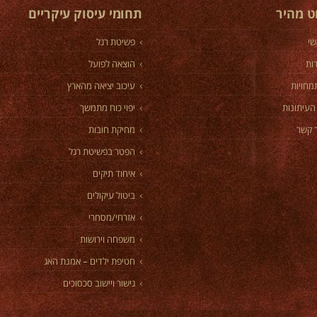
וט מהיר
תחומי עיסוק עיקריים
שי
פשיטת רגל
ות
הוצאה לפועל
מחויות
עיכוב יציאה מהארץ
העיתונות
יפוי כוח מתמשך
 קשר
מחיקת חובות
הפטר בפשיטת רגל
איחוד תיקים
ביטול עיקולים
אזרחי/מסחרי
משפחה וירושות
חטיפת ילדים – אמנת האג
גישור ויישוב סכסוכים