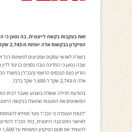
זאת בעקבות בקשה לייצוגית, בה נטען כי ה
הפיקדון בבקשות אלה יופחת מ-2,743 שקל ל-1,600 שקל
בשורה לאנשי עסקים שמגיעים לפשיטת-רגל ולח
שבה נטען כי המדינה גובה כספים בניגוד לדי
הודיע כונס הנכסים הרשמי (הכנ"ר) במשרד המ
אלה מ-2,743 שקל ל-1,600 שקל בלבד.
בהודעת חדילה ששלח בשבוע שעבר לבית המשפט
המשפטים את הטענות שהועלו בבקשה הייצוגית
"לנוכח העובדה כי הכנ"ר פעל ממילא להפחתת ה
לאישור התובענה הייצוגית, בחר הכנ"ר להודיע
להעמיד את סכום הפיקדון המופחת על 1,600 שקל, ובכך לייתר את בירור הבקשה", הודיע משרד המשפטים.