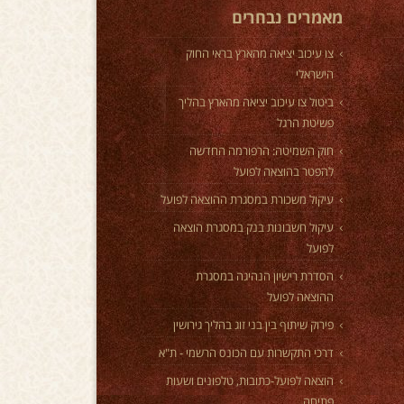
מאמרים נבחרים
צו עיכוב יציאה מהארץ בראי החוק
הישראלי
ביטול צו עיכוב יציאה מהארץ בהליך
פשיטת הרגל
חוק השמיטה: הרפורמה החדשה
להפטר בהוצאה לפועל
עיקול משכורת במסגרת ההוצאה לפועל
עיקול חשבונות בנק במסגרת הוצאה
לפועל
הסדרת רישיון הנהיגה במסגרת
ההוצאה לפועל
פירוק שיתוף בין בני זוג בהליך גירושין
דרכי התקשרות עם הכונס הרשמי - ת"א
הוצאה לפועל-כתובות, טלפונים ושעות
פתיחה