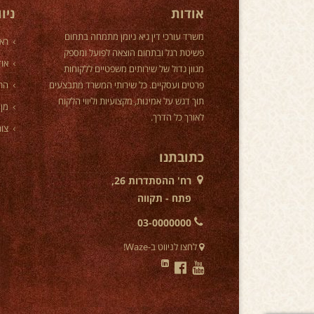
אודות
ניו
משרד עורכי דין גיא ניומן מתמחה בתחום
רא
פשיטת רגל ובתחום הוצאה לפועל ומספק
אוד
מגוון גדול של שירותים משפטיים ללקוחות
פרטים ועסקיים. כל שירותי המשרד מתבצעים
הת
תוך דגש על אמינות, מקצועיות וליווי הלקוח
מן 
לאורך כל הדרך.
צור
כתובתנו
רח' ההסתדרות 26,
פתח - תקווה
03-0000000
לחצו לניווט ב-Waze!