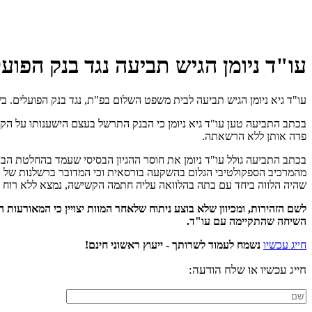
עו"ד ניומן הגיש תביעה נגד בנק הפו
עו"ד גיא ניומן הגיש תביעה לבית משפט השלום בפ"ת, נגד בנק הפועלים. בשמה של קשישה 
בכתב התביעה טען עו"ד גיא ניומן כי הבנק התרשל בעצם הישענותו על הק
פדה אותן ללא הרשאתה.
בכתב התביעה גולל עו"ד ניומן את חוסר ההגיון הבסיסי שעמד בהחלטת הבנ
מהמרכיב הספקולטיבי הגלום בהשקעה בורסאית וכי המדובר ברשלנות של 
שהיה הלווה ביחד עם בתה בהלוואה עליה חתמה הקשישה, נמצא ללא רוח ח
לשם הזהירות, ומכיוון שלא בוצע ניתוח שלאחר המוות יצויין כי המאורעות 
השיחה שהתקיימה עם עו"ד.
חייג עכשיו
נשמח לעמוד לשרותך - ייעוץ ראשוני חינם!
חייג עכשיו או שלח הודעה: