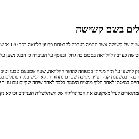
עלים בשם קשישה
אשר חתמה כערבה להבטחת פרעון הלוואה בסך 170 א' ש"ח שנטלה בתה של הקשישה.
שישה כערבה להלוואה בסכום כה גדול, ובנוסף על העובדה כי הבנק נשען ע
ק להשען על תיק מנייתי כבטוחה להחזר ההלוואה, שעה שמעצם טבעו וטיבו 
הבנק ובמשענת קנה רצוץ. מסיבה שטרם נתחוורה, לא הגיש בנק הפועלים 
יים במיטתו לאחר חלוף מחצית היממה בלבד לאחר שיחה שקיים עם עו"ד ש
המתוארים לעיל משקפים את הכרונולוגיה של השתלשלות העניינים וכי לא נקבע