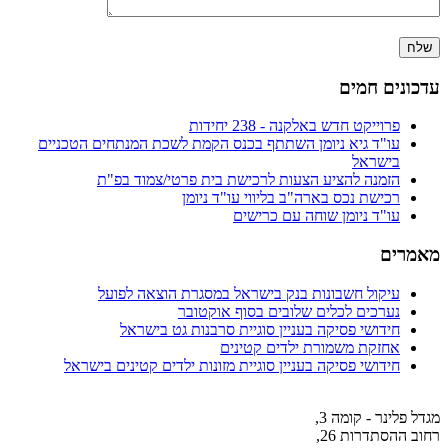
עדכונים חמים
פרוייקט חדש באלקנה - 238 יחידות
עו"ד גיא ניומן השתתף בכנס הקמת לשכת המנתחים הטכניים
בישראל
הזמנה להציע הצעות לרכישת בית פרטי/צמוד בפ"ת
רכישת נכס בארה"ב בליווי עו"ד ניומן
עו"ד ניומן שוחה עם כרישים
מאמרים
עיקול חשבונות בנק בישראל במסגרת הוצאה לפועל
נערכים לכלים שלובים בסוף אוקטובר
חידושי פסיקה בעניין סוגיית סרבנות גט בישראל
אחזקת משמורת ילדים קטינים
חידושי פסיקה בעניין סוגיית מזונות ילדים קטינים בישראל
מגדל פלינר - קומה 3,
רחוב ההסתדרות 26,