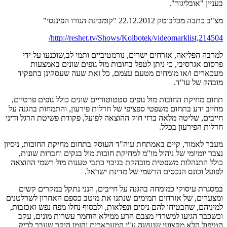
בעניין "אובליגור".
מצ"ב כתבה מכלבוטק 22.12.2012 "קומבינת הגורו הפיננסי"
/
http://reshet.tv/Shows/Kolbotek/videomarklist,214504
למרבה הפליאה, אזרחים ישרים, נורמטיביים ותמי לב,שוכנעו על ידי
פרסום אגרסיבי, כי ניתן לטפל בחובות מול גופים שונים באמצעות
מעכארים ו/או מומחים מטעם עצמם, כל זאת שעה שעסקינן בתפקיד
מובהק של עו"ד.
תחום מחיקת החובות מול גופים סטטוטוריים שונים כולל גופים פרטיים,
מחייב ידע בתחום משפטי ספציפי של חדלות פירעון, והתמחות בהגנה על
חייבים, שליטה מלאה ברזי חוק ההוצאה לפועל, פקודת פשיטת הרגל ודיני
חדלות הפירעון בכלל.
מעבר לאמור, קיים באמתחת עוה"ד העוסק בתחום מחיקת החובות, ניסיון
נצבר יומיומי של ניהול מו"מ למחיקת חובות מול בנקים וחברות שונות,
כולל התנהלות משפטית מובהקת בגיבוי כתבי טענות מול רשמי ההוצאה
לפועל וכונס הנכסים הרשמי של מדינת ישראל.
במסגרת עיסוקי כמומחה בהגנה על חייבים, הנני נתקל במקרים קשים
ומצערים, של אזרחים תמימים שנתנו את מיטב כספם האחרון לשרלטנים
למיניהם, שהבטיחו להם ניסים ונפלאות, ולבסוף נחלו מפח נפש ואכזבות,
וכשכבר הגיעו למשרדי מצבם הרע ממילא הוחמר עשרות מונים, עקב
הטיפול הלא מקצועי שנעשה ע"י המעכארים והזמן היקר שעבר לריק