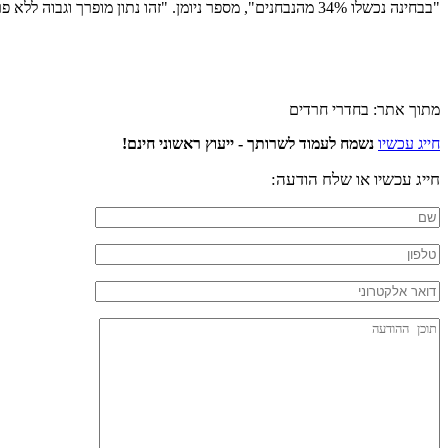
"בבחינה נכשלו 34% מהנבחנים", מספר ניומן. "זהו נתון מופרך וגבוה ללא פרופורציה ממכסת הנכשלים במועדים המקבילים בשנים האחרונות".
מתוך אתר: בחדרי חרדים
חייג עכשיו
נשמח לעמוד לשרותך - ייעוץ ראשוני חינם!
חייג עכשיו או שלח הודעה: