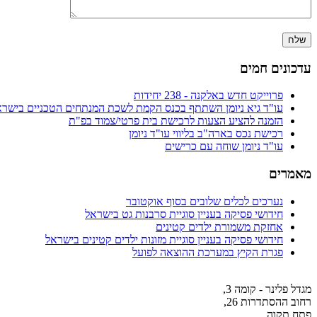
עדכונים חמים
פרוייקט חדש באלקנה - 238 יחידות
עו"ד גיא ניומן השתתף בכנס הקמת לשכת המנתחים הטכניים בישרא
הזמנה להציע הצעות לרכישת בית פרטי/צמוד בפ"ת
רכישת נכס בארה"ב בליווי עו"ד ניומן
עו"ד ניומן שוחה עם כרישים
מאמרים
נערכים לכלים שלובים בסוף אוקטובר
חידושי פסיקה בעניין סוגיית סרבנות גט בישראל
אחזקת משמורת ילדים קטינים
חידושי פסיקה בעניין סוגיית מזונות ילדים קטינים בישראל
פגרת הקיץ במערכת ההוצאה לפועל
מגדל פלינר - קומה 3,
רחוב ההסתדרות 26,
פתח תקוה