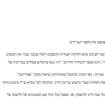
 לצמצם את מספר העו"דים
זמני לעיכוב טקס חלוקת תעודות ההסמכה לאלו שכבר עברו את המבחן.
 הוא מספר ל'בחדרי חרדים'. "היו כאן שיקולים פסולים בבדיקות של
ות - כפי הנוהג המקובל במחוזותינו בניסוח מבחן "אמריקאי".
את חסימת שערי מקצוע עריכת הדין. כהוכחה לכך מביא עו"ד ציטוט מתוך
המתמודדים ליו"ר לשכת עורכי-הדין מחליפים מלהומות", נכתב בדבריו של הראש המכהן כי "הגידול של 3,000 עורכי דין כל שנה חייב להיפסק, אני אפעל בכל כוחי עם המנגנונים של הלשכה על