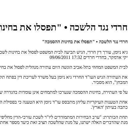
חרדי נגד הלשכה • "תפסלו את בחינ
חרדי נגד הלשכה • "תפסלו את בחינות ההסמכה"
גיא ניומן, עורך דין חרדי, הגיש תביעה לבית המשפט לפסול את בחינות ל
יקי אדמקר, בחדרי חרדים 17:32 09/06/2011
לבית המשפט המחוזי בתל-אביב הוגשה היום עתירה מנהלית לפסול את בחי
את העתירה הגיש העו"ד החרדי גיא ניומן בעל משרד לעריכת דין בפתח תקו
המבחן", הוא מסביר.
על פי העתירה, בחינות ההסמכה שנערכו למתמחים אינן עומדות בהגדרה שנ
אחת הטענות העיקריות עליהן מתבסס עו"ד ניומן היא הטענה כי בפסילת ה
כתבה בעיתון 'הארץ'.
מנת שהדברים האלה ישתנו, על מנת שהלשכה תציב זאת כיעד מספר אחת 