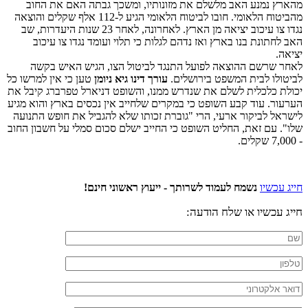
מהארץ נמנע האב מלשלם את מזונותיו, ומשכך גבתה האם את החוב
מהביטוח הלאומי. חובו לביטוח הלאומי הגיע ל-112 אלף שקלים והוצאה
נגדו צו עיכוב יציאה מן הארץ. לאחרונה, לאחר 23 שנות היעדרות, שב
האב לחתונת בנו בארץ ואז נדהם לגלות כי תלוי ועומד נגדו צו עיכוב
יציאה.
לאחר שרשם ההוצאה לפועל התנגד לביטול הצו, הגיש האיש בקשה
לביטולו לבית המשפט בירושלים.
עורך דינו גיא ניומן
טען כי אין למרשו כל
יכולת כלכלית לשלם את שנדרש ממנו, והשופט דניארל טפרברג קיבל את
הערעור. עוד קבע השופט כי במקרים שלחייב אין נכסים בארץ והוא מגיע
לישראל לביקור ארעי, הרי "גוברת זכותו שלא להגביל את חופש התנועה
שלו". עם זאת, החליט השופט כי החייב ישלם סכום סמלי על חשבון החוב
- 7,000 שקלים.
חייג עכשיו
נשמח לעמוד לשרותך - ייעוץ ראשוני חינם!
חייג עכשיו או שלח הודעה: